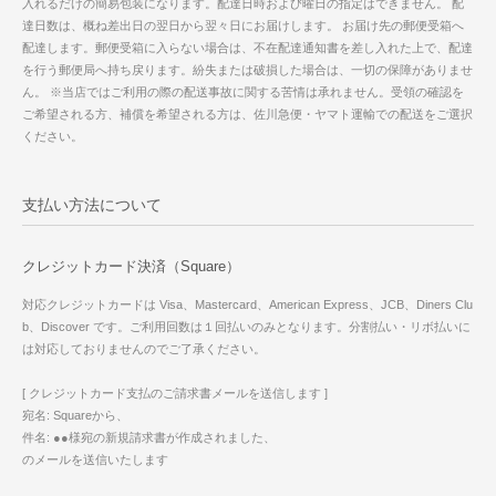
入れるだけの簡易包装になります。配達日時および曜日の指定はできません。 配
達日数は、概ね差出日の翌日から翌々日にお届けします。 お届け先の郵便受箱へ
配達します。郵便受箱に入らない場合は、不在配達通知書を差し入れた上で、配達
を行う郵便局へ持ち戻ります。紛失または破損した場合は、一切の保障がありませ
ん。 ※当店ではご利用の際の配送事故に関する苦情は承れません。受領の確認を
ご希望される方、補償を希望される方は、佐川急便・ヤマト運輸での配送をご選択
ください。
支払い方法について
クレジットカード決済（Square）
対応クレジットカードは Visa、Mastercard、American Express、JCB、Diners Clu
b、Discover です。ご利用回数は１回払いのみとなります。分割払い・リボ払いに
は対応しておりませんのでご了承ください。
[ クレジットカード支払のご請求書メールを送信します ]
宛名: Squareから、
件名: ●●様宛の新規請求書が作成されました、
のメールを送信いたします