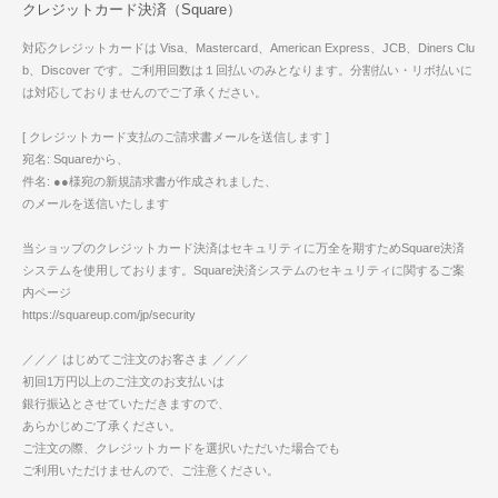
クレジットカード決済（Square）
対応クレジットカードは Visa、Mastercard、American Express、JCB、Diners Clu
b、Discover です。ご利用回数は１回払いのみとなります。分割払い・リボ払いに
は対応しておりませんのでご了承ください。
[ クレジットカード支払のご請求書メールを送信します ]
宛名: Squareから、
件名: ●●様宛の新規請求書が作成されました、
のメールを送信いたします
当ショップのクレジットカード決済はセキュリティに万全を期すためSquare決済
システムを使用しております。Square決済システムのセキュリティに関するご案
内ページ
https://squareup.com/jp/security
／／／ はじめてご注文のお客さま ／／／
初回1万円以上のご注文のお支払いは
銀行振込とさせていただきますので、
あらかじめご了承ください。
ご注文の際、クレジットカードを選択いただいた場合でも
ご利用いただけませんので、ご注意ください。