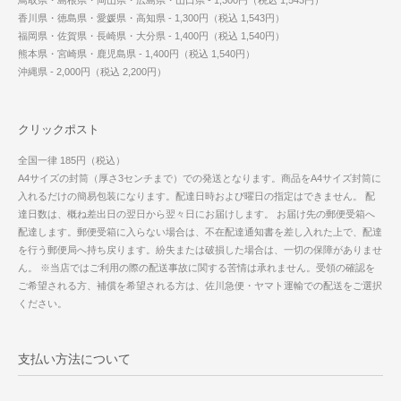
香川県・徳島県・愛媛県・高知県 - 1,300円（税込 1,543円）
福岡県・佐賀県・長崎県・大分県 - 1,400円（税込 1,540円）
熊本県・宮崎県・鹿児島県 - 1,400円（税込 1,540円）
沖縄県 - 2,000円（税込 2,200円）
クリックポスト
全国一律 185円（税込）
A4サイズの封筒（厚さ3センチまで）での発送となります。商品をA4サイズ封筒に
入れるだけの簡易包装になります。配達日時および曜日の指定はできません。 配
達日数は、概ね差出日の翌日から翌々日にお届けします。 お届け先の郵便受箱へ
配達します。郵便受箱に入らない場合は、不在配達通知書を差し入れた上で、配達
を行う郵便局へ持ち戻ります。紛失または破損した場合は、一切の保障がありませ
ん。 ※当店ではご利用の際の配送事故に関する苦情は承れません。受領の確認を
ご希望される方、補償を希望される方は、佐川急便・ヤマト運輸での配送をご選択
ください。
支払い方法について