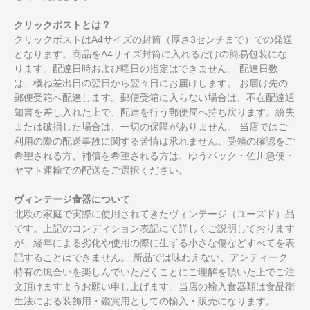
クリックポストとは？
クリックポストはA4サイズの封筒（厚さ3センチまで）での発送
となります。商品をA4サイズ封筒に入れるだけの簡易包装にな
ります。配達日時および曜日の指定はできません。 配達日数
は、概ね差出日の翌日から翌々日にお届けします。 お届け先の
郵便受箱へ配達します。郵便受箱に入らない場合は、不在配達通
知書を差し入れた上で、配達を行う郵便局へ持ち戻ります。紛失
または破損した場合は、一切の保障がありません。 当店ではご
利用の際の配送事故に関する苦情は承れません。受領の確認をご
希望される方、補償を希望される方は、ゆうパック・佐川急便・
ヤマト運輸での配送をご選択ください。
ヴィンテージ食器について
北欧の家庭で実際に使用されてきたヴィンテージ（ユーズド）品
です。上記のコンディション表記にて詳しくご説明しております
が、経年による劣化や使用の際に生ずる小さな傷などすべてを表
記することはできません。 新品では味わえない、アンティーク
特有の風合いを楽しんでいただくことにご理解を頂いた上でご注
文頂けますようお願い申し上げます。当店の輸入食器類は食品衛
生法による装飾用・鑑賞用としての輸入・販売になります。