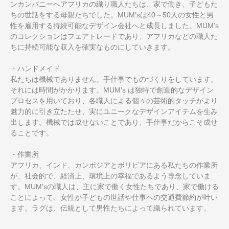
ンカンパニーへアフリカの織り職人たちは、家で働き、子どもた
ちの世話をする母親たちでした。MUM’sは40～50人の女性と男
性を雇用する持続可能なデザイン会社へと成長しました。MUM’s
のコレクションはフェアトレードであり、アフリカなどの職人た
ちに持続可能な収入を確実なものにしていきます。
・ハンドメイド
私たちは機械でありません。手仕事でものづくりをしています。
それには時間がかかります。MUM’s は独特で創造的なデザイン
プロセスを用いており、各職人による個々の芸術的タッチがより
魅力的に引き立たたせ、実にユニークなデザインアイテムを生み
出します。機械では成せないことであり、手仕事だからこそ成せ
ることです。
・作業所
アフリカ、インド、カンボジアとボリビアにある私たちの作業所
が、社会的で、経済上、環境上の幸福であるよう専念していま
す。MUM’sの職人は、主に家で働く女性たちであり、家で働ける
ことによって、女性が子どもの世話や仕事への交通費節約が叶い
ます。ラグは、伝統として男性たちによって織られています。