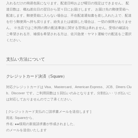
入れるだけの簡易包装になります。配達日時および曜日の指定はできません。 配
達日数は、概ね差出日の翌日から翌々日にお届けします。 お届け先の郵便受箱へ
配達します。郵便受箱に入らない場合は、不在配達通知書を差し入れた上で、配達
を行う郵便局へ持ち戻ります。紛失または破損した場合は、一切の保障がありませ
ん。 ※当店ではご利用の際の配送事故に関する苦情は承れません。受領の確認を
ご希望される方、補償を希望される方は、佐川急便・ヤマト運輸での配送をご選択
ください。
支払い方法について
クレジットカード決済（Square）
対応クレジットカードは Visa、Mastercard、American Express、JCB、Diners Clu
b、Discover です。ご利用回数は１回払いのみとなります。分割払い・リボ払いに
は対応しておりませんのでご了承ください。
[ クレジットカード支払のご請求書メールを送信します ]
宛名: Squareから、
件名: ●●様宛の新規請求書が作成されました、
のメールを送信いたします