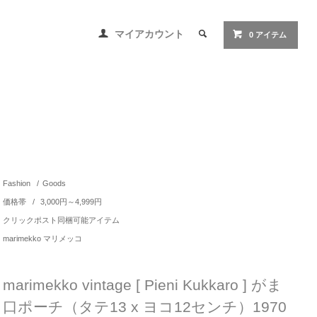
マイアカウント
0 アイテム
Fashion
/
Goods
価格帯
/
3,000円～4,999円
クリックポスト同梱可能アイテム
marimekko マリメッコ
marimekko vintage [ Pieni Kukkaro ] がま
口ポーチ（タテ13 x ヨコ12センチ）1970