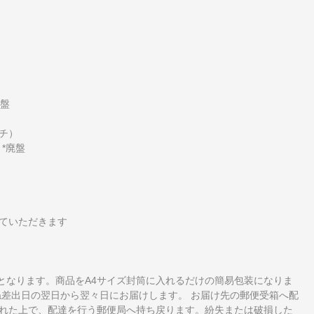
廃盤
ンチ）
）*廃盤
ていただきます
となります。商品をA4サイズ封筒に入れるだけの簡易包装になりま
ね差出日の翌日から翌々日にお届けします。 お届け先の郵便受箱へ配
れた上で、配達を行う郵便局へ持ち戻ります。紛失または破損した