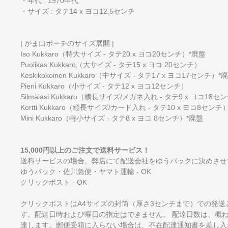
・年代 : 1970年代
・サイズ : タテ14 x ヨコ12.5センチ
| がま口ポーチのサイズ展開 |
Iso Kukkaro（特大サイズ - タテ20 x ヨコ20センチ）*廃盤
Puolikas Kukkaro（大サイズ - タテ15 x ヨコ 20センチ）
Keskikokoinen Kukkaro（中サイズ - タテ17 x ヨコ17センチ）*
Pieni Kukkaro（小サイズ - タテ12 x ヨコ12センチ）
Silmälasi Kukkaro（横長サイズ/メガネ入れ - タテ9 x ヨコ18セ
Kortti Kukkaro（縦長サイズ/カード入れ - タテ10 x ヨコ8センチ
Mini Kukkaro（特小サイズ - タテ8 x ヨコ 8センチ）*廃盤
15,000円以上のご注文で送料サービス！
送料サービスの場合、弊店にて配送会社をゆうパックに決めさせ
ゆうパック・佐川急便・ヤマト運輸 - OK
クリックポスト - OK
クリックポストはA4サイズの封筒（厚さ3センチまで）での発送
す。配達日時および曜日の指定はできません。 配達日数は、概
達します。郵便受箱に入らない場合は、不在配達通知書を差し入