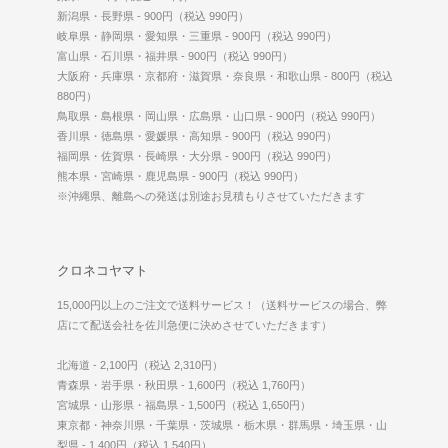
新潟県・長野県 - 900円（税込 990円）
岐阜県・静岡県・愛知県・三重県 - 900円（税込 990円）
富山県・石川県・福井県 - 900円（税込 990円）
大阪府・兵庫県・京都府・滋賀県・奈良県・和歌山県 - 800円（税込
880円）
鳥取県・島根県・岡山県・広島県・山口県 - 900円（税込 990円）
香川県・徳島県・愛媛県・高知県 - 900円（税込 990円）
福岡県・佐賀県・長崎県・大分県 - 900円（税込 990円）
熊本県・宮崎県・鹿児島県 - 900円（税込 990円）
※沖縄県、離島への発送は別途お見積もりさせていただきます
クロネコヤマト
15,000円以上のご注文で送料サービス！（送料サービスの場合、弊
店にて配送会社を佐川急便に決めさせていただきます）
北海道 - 2,100円（税込 2,310円）
青森県・岩手県・秋田県 - 1,600円（税込 1,760円）
宮城県・山形県・福島県 - 1,500円（税込 1,650円）
東京都・神奈川県・千葉県・茨城県・栃木県・群馬県・埼玉県・山
梨県 - 1,400円（税込 1,540円）