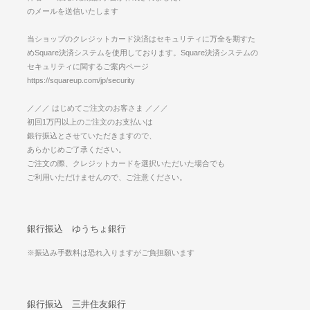
のメールを送信いたします
当ショップのクレジットカード決済はセキュリティに万全を期すた
めSquare決済システムを使用しております。Square決済システムの
セキュリティに関するご案内ページ
https://squareup.com/jp/security
／／／ はじめてご注文のお客さま ／／／
初回1万円以上のご注文のお支払いは
銀行振込とさせていただきますので、
あらかじめご了承ください。
ご注文の際、クレジットカードを選択いただいた場合でも
ご利用いただけませんので、ご注意ください。
銀行振込 ゆうちょ銀行
※振込み手数料は恐れ入りますがご負担願います
銀行振込 三井住友銀行