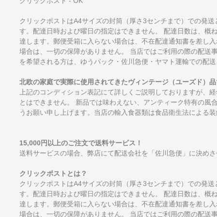
クリックポスト - OK
クリックポストはA4サイズの封筒（厚さ3センチまで）での発送
す。配達日時および曜日の指定はできません。 配達日数は、概
達します。郵便受箱に入らない場合は、不在配達通知書を差し入
場合は、一切の保障がありません。 当店ではご利用の際の配送
を希望される方は、ゆうパック・佐川急便・ヤマト運輸での配送
北欧の家庭で実際に使用されてきたヴィンテージ（ユーズド）品
上記のコンディション表記にて詳しくご説明しておりますが、経
とはできません。 新品では味わえない、アンティーク特有の風
うお願い申し上げます。当店の輸入食器類は食品衛生法による装
15,000円以上のご注文で送料サービス！
送料サービスの場合、弊店にて配送会社を「佐川急便」に決めさ
クリックポストとは？
クリックポストはA4サイズの封筒（厚さ3センチまで）での発送
す。配達日時および曜日の指定はできません。 配達日数は、概
達します。郵便受箱に入らない場合は、不在配達通知書を差し入
場合は、一切の保障がありません。 当店ではご利用の際の配送