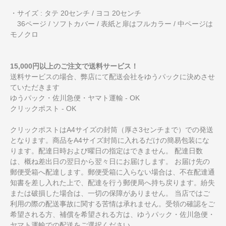
・サイズ : タテ 20センチ / ヨコ 20センチ
36ページ / ソフトカバー / 表紙と扉はフルカラー / 中ページは
モノクロ
15,000円以上のご注文で送料サービス！
送料サービスの場合、弊店にて配送会社をゆうパックに決めさせ
ていただきます
ゆうパック・佐川急便・ヤマト運輸 - OK
クリックポスト - OK
クリックポストはA4サイズの封筒（厚さ3センチまで）での発送
となります。商品をA4サイズ封筒に入れるだけの簡易包装にな
ります。配達日時および曜日の指定はできません。 配達日数
は、概ね差出日の翌日から翌々日にお届けします。 お届け先の
郵便受箱へ配達します。郵便受箱に入らない場合は、不在配達通
知書を差し入れた上で、配達を行う郵便局へ持ち戻ります。紛失
または破損した場合は、一切の保障がありません。 当店ではご
利用の際の配送事故に関する苦情は承れません。受領の確認をご
希望される方、補償を希望される方は、ゆうパック・佐川急便・
ヤマト運輸での配送をご選択ください。