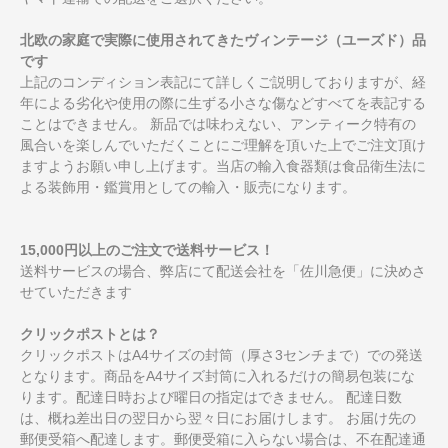
北欧の家庭で実際に使用されてきたヴィンテージ（ユーズド）品
です
上記のコンディション表記にて詳しくご説明しておりますが、経
年による劣化や使用の際に生ずる小さな傷などすべてを表記する
ことはできません。 新品では味わえない、アンティーク特有の
風合いを楽しんでいただくことにご理解を頂いた上でご注文頂け
ますようお願い申し上げます。当店の輸入食器類は食品衛生法に
よる装飾用・鑑賞用としての輸入・販売になります。
15,000円以上のご注文で送料サービス！
送料サービスの場合、弊店にて配送会社を「佐川急便」に決めさ
せていただきます
クリックポストとは？
クリックポストはA4サイズの封筒（厚さ3センチまで）での発送
となります。商品をA4サイズ封筒に入れるだけの簡易包装にな
ります。配達日時および曜日の指定はできません。 配達日数
は、概ね差出日の翌日から翌々日にお届けします。 お届け先の
郵便受箱へ配達します。郵便受箱に入らない場合は、不在配達通