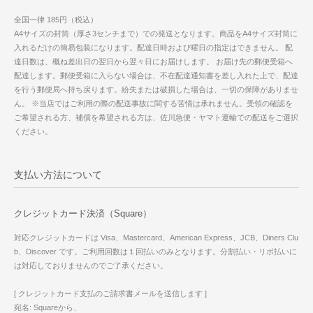
全国一律 185円（税込）
A4サイズの封筒（厚さ3センチまで）での発送となります。商品をA4サイズ封筒に
入れるだけの簡易包装になります。配達日時および曜日の指定はできません。 配
達日数は、概ね差出日の翌日から翌々日にお届けします。 お届け先の郵便受箱へ
配達します。郵便受箱に入らない場合は、不在配達通知書を差し入れた上で、配達
を行う郵便局へ持ち戻ります。紛失または破損した場合は、一切の保障がありませ
ん。 ※当店ではご利用の際の配送事故に関する苦情は承れません。受領の確認を
ご希望される方、補償を希望される方は、佐川急便・ヤマト運輸での配送をご選択
ください。
支払い方法について
クレジットカード決済（Square）
対応クレジットカードは Visa、Mastercard、American Express、JCB、Diners Clu
b、Discover です。ご利用回数は１回払いのみとなります。分割払い・リボ払いに
は対応しておりませんのでご了承ください。
[ クレジットカード支払のご請求書メールを送信します ]
宛名: Squareから、