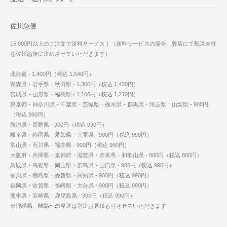
佐川急便
15,000円以上のご注文で送料サービス！（送料サービスの場合、弊店にて配送会社
を佐川急便に決めさせていただきます）
北海道 - 1,400円（税込 1,540円）
青森県・岩手県・秋田県 - 1,300円（税込 1,430円）
宮城県・山形県・福島県 - 1,100円（税込 1,210円）
東京都・神奈川県・千葉県・茨城県・栃木県・群馬県・埼玉県・山梨県 - 900円
（税込 990円）
新潟県・長野県 - 900円（税込 990円）
岐阜県・静岡県・愛知県・三重県 - 900円（税込 990円）
富山県・石川県・福井県 - 900円（税込 990円）
大阪府・兵庫県・京都府・滋賀県・奈良県・和歌山県 - 800円（税込 880円）
鳥取県・島根県・岡山県・広島県・山口県 - 900円（税込 990円）
香川県・徳島県・愛媛県・高知県 - 900円（税込 990円）
福岡県・佐賀県・長崎県・大分県 - 900円（税込 990円）
熊本県・宮崎県・鹿児島県 - 900円（税込 990円）
※沖縄県、離島への発送は別途お見積もりさせていただきます