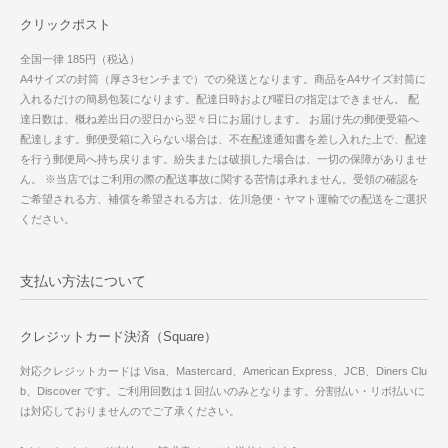
クリックポスト
全国一律 185円（税込）
A4サイズの封筒（厚さ3センチまで）での発送となります。商品をA4サイズ封筒に
入れるだけの簡易包装になります。配達日時および曜日の指定はできません。 配
達日数は、概ね差出日の翌日から翌々日にお届けします。 お届け先の郵便受箱へ
配達します。郵便受箱に入らない場合は、不在配達通知書を差し入れた上で、配達
を行う郵便局へ持ち戻ります。紛失または破損した場合は、一切の保障がありませ
ん。 ※当店ではご利用の際の配送事故に関する苦情は承れません。受領の確認を
ご希望される方、補償を希望される方は、佐川急便・ヤマト運輸での配送をご選択
ください。
支払い方法について
クレジットカード決済（Square）
対応クレジットカードは Visa、Mastercard、American Express、JCB、Diners Clu
b、Discover です。ご利用回数は１回払いのみとなります。分割払い・リボ払いに
は対応しておりませんのでご了承ください。