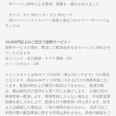
中ページに経年による変色、落書き、破れがありました
・サイズ : タテ 20センチ / ヨコ 20センチ
36ページ / ソフトカバー / 表紙と扉はフルカラー / 中ページは
モノクロ
15,000円以上のご注文で送料サービス！
送料サービスの場合、弊店にて配送会社をゆうパックに決めさせ
ていただきます
ゆうパック・佐川急便・ヤマト運輸 - OK
クリックポスト - OK
クリックポストはA4サイズの封筒（厚さ3センチまで）での発送
となります。商品をA4サイズ封筒に入れるだけの簡易包装にな
ります。配達日時および曜日の指定はできません。 配達日数
は、概ね差出日の翌日から翌々日にお届けします。 お届け先の
郵便受箱へ配達します。郵便受箱に入らない場合は、不在配達通
知書を差し入れた上で、配達を行う郵便局へ持ち戻ります。紛失
または破損した場合は、一切の保障がありません。 当店ではご
利用の際の配送事故に関する苦情は承れません。受領の確認をご