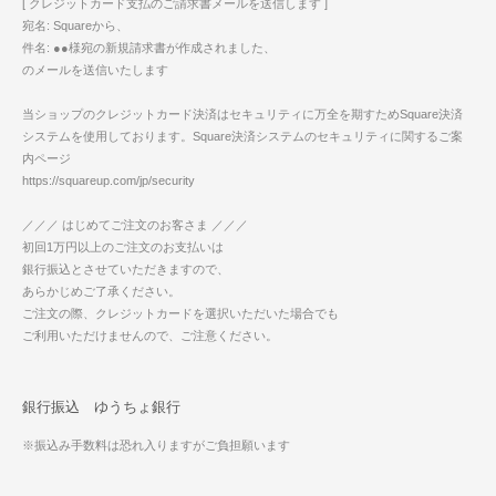
[ クレジットカード支払のご請求書メールを送信します ]
宛名: Squareから、
件名: ●●様宛の新規請求書が作成されました、
のメールを送信いたします
当ショップのクレジットカード決済はセキュリティに万全を期すためSquare決済
システムを使用しております。Square決済システムのセキュリティに関するご案
内ページ
https://squareup.com/jp/security
／／／ はじめてご注文のお客さま ／／／
初回1万円以上のご注文のお支払いは
銀行振込とさせていただきますので、
あらかじめご了承ください。
ご注文の際、クレジットカードを選択いただいた場合でも
ご利用いただけませんので、ご注意ください。
銀行振込 ゆうちょ銀行
※振込み手数料は恐れ入りますがご負担願います