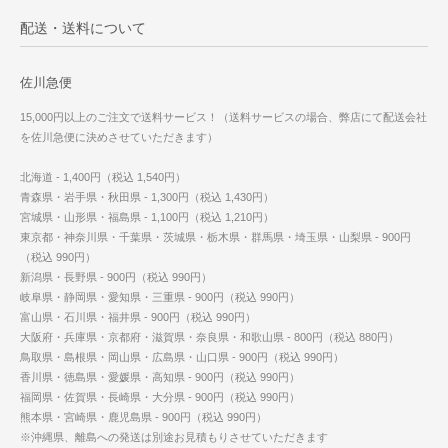
配送・送料について
佐川急便
15,000円以上のご注文で送料サービス！（送料サービスの場合、弊店にて配送会社
を佐川急便に決めさせていただきます）
北海道 - 1,400円（税込 1,540円）
青森県・岩手県・秋田県 - 1,300円（税込 1,430円）
宮城県・山形県・福島県 - 1,100円（税込 1,210円）
東京都・神奈川県・千葉県・茨城県・栃木県・群馬県・埼玉県・山梨県 - 900円
（税込 990円）
新潟県・長野県 - 900円（税込 990円）
岐阜県・静岡県・愛知県・三重県 - 900円（税込 990円）
富山県・石川県・福井県 - 900円（税込 990円）
大阪府・兵庫県・京都府・滋賀県・奈良県・和歌山県 - 800円（税込 880円）
鳥取県・島根県・岡山県・広島県・山口県 - 900円（税込 990円）
香川県・徳島県・愛媛県・高知県 - 900円（税込 990円）
福岡県・佐賀県・長崎県・大分県 - 900円（税込 990円）
熊本県・宮崎県・鹿児島県 - 900円（税込 990円）
※沖縄県、離島への発送は別途お見積もりさせていただきます