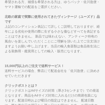
希望される方、補償を希望される方は、ゆうパック・佐川急便・
ヤマト運輸での配送をご選択ください。
北欧の家庭で実際に使用されてきたヴィンテージ（ユーズド）品
です
上記のコンディション表記にて詳しくご説明しておりますが、経
年による劣化や使用の際に生ずる小さな傷などすべてを表記する
ことはできません。 新品では味わえない、アンティーク特有の
風合いを楽しんでいただくことにご理解を頂いた上でご注文頂け
ますようお願い申し上げます。当店の輸入食器類は食品衛生法に
よる装飾用・鑑賞用としての輸入・販売になります。
15,000円以上のご注文で送料サービス！
送料サービスの場合、弊店にて配送会社を「佐川急便」に決めさ
せていただきます
クリックポストとは？
クリックポストはA4サイズの封筒（厚さ3センチまで）での発送
となります。商品をA4サイズ封筒に入れるだけの簡易包装にな
ります。配達日時および曜日の指定はできません。 配達日数