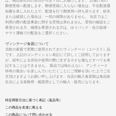
は、概ね差出日の翌日から翌々日にお届けします。 お届け先の
郵便受箱へ配達します。郵便受箱に入らない場合は、不在配達通
知書を差し入れた上で、配達を行う郵便局へ持ち戻ります。紛失
または破損した場合は、一切の保障がありません。 当店ではご
利用の際の配送事故に関する苦情は承れません。受領の確認をご
希望される方、補償を希望される方は、ゆうパック・佐川急便・
ヤマト運輸での配送をご選択ください。
ヴィンテージ食器について
北欧の家庭で実際に使用されてきたヴィンテージ（ユーズド）品
です。上記のコンディション表記にて詳しくご説明しております
が、経年による劣化や使用の際に生ずる小さな傷などすべてを表
記することはできません。 新品では味わえない、アンティーク
特有の風合いを楽しんでいただくことにご理解を頂いた上でご注
文頂けますようお願い申し上げます。当店の輸入食器類は食品衛
生法による装飾用・鑑賞用としての輸入・販売になります。
特定商取引法に基づく表記（返品等）
この商品を友達に教える
この商品について問い合わせる