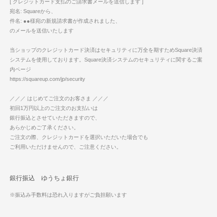
[ クレジットカード支払のご請求書メールを送信します ]
宛名: Squareから、
件名: ●●様宛の新規請求書が作成されました、
のメールを送信いたします
当ショップのクレジットカード決済はセキュリティに万全を期すためSquare決済
システムを使用しております。Square決済システムのセキュリティに関するご案
内ページ
https://squareup.com/jp/security
／／／ はじめてご注文のお客さま ／／／
初回1万円以上のご注文のお支払いは
銀行振込とさせていただきますので、
あらかじめご了承ください。
ご注文の際、クレジットカードを選択いただいた場合でも
ご利用いただけませんので、ご注意ください。
銀行振込 ゆうちょ銀行
※振込み手数料は恐れ入りますがご負担願います