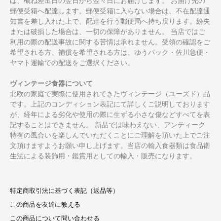
は、概ね差出日の翌日から翌々日にお届けします。 お届け先の
郵便受箱へ配達します。郵便受箱に入らない場合は、不在配達通
知書を差し入れた上で、配達を行う郵便局へ持ち戻ります。紛失
または破損した場合は、一切の保障がありません。 当店ではご
利用の際の配送事故に関する苦情は承れません。受領の確認をご
希望される方、補償を希望される方は、ゆうパック・佐川急便・
ヤマト運輸での配送をご選択ください。
ヴィンテージ食器について
北欧の家庭で実際に使用されてきたヴィンテージ（ユーズド）品
です。上記のコンディション表記にて詳しくご説明しております
が、経年による劣化や使用の際に生ずる小さな傷などすべてを表
記することはできません。 新品では味わえない、アンティーク
特有の風合いを楽しんでいただくことにご理解を頂いた上でご注
文頂けますようお願い申し上げます。当店の輸入食器類は食品衛
生法による装飾用・鑑賞用としての輸入・販売になります。
特定商取引法に基づく表記（返品等）
この商品を友達に教える
この商品について問い合わせる