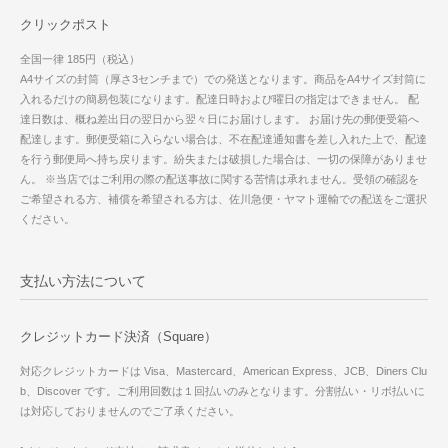
クリックポスト
全国一律 185円（税込）
A4サイズの封筒（厚さ3センチまで）での発送となります。商品をA4サイズ封筒に
入れるだけの簡易包装になります。配達日時および曜日の指定はできません。 配
達日数は、概ね差出日の翌日から翌々日にお届けします。 お届け先の郵便受箱へ
配達します。郵便受箱に入らない場合は、不在配達通知書を差し入れた上で、配達
を行う郵便局へ持ち戻ります。紛失または破損した場合は、一切の保障がありませ
ん。 ※当店ではご利用の際の配送事故に関する苦情は承れません。受領の確認を
ご希望される方、補償を希望される方は、佐川急便・ヤマト運輸での配送をご選択
ください。
支払い方法について
クレジットカード決済（Square）
対応クレジットカードは Visa、Mastercard、American Express、JCB、Diners Clu
b、Discover です。ご利用回数は１回払いのみとなります。分割払い・リボ払いに
は対応しておりませんのでご了承ください。