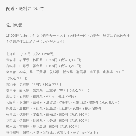
配送・送料について
佐川急便
15,000円以上のご注文で送料サービス！（送料サービスの場合、弊店にて配送会社
を佐川急便に決めさせていただきます）
北海道 - 1,400円（税込 1,540円）
青森県・岩手県・秋田県 - 1,300円（税込 1,430円）
宮城県・山形県・福島県 - 1,100円（税込 1,210円）
東京都・神奈川県・千葉県・茨城県・栃木県・群馬県・埼玉県・山梨県 - 900円
（税込 990円）
新潟県・長野県 - 900円（税込 990円）
岐阜県・静岡県・愛知県・三重県 - 900円（税込 990円）
富山県・石川県・福井県 - 900円（税込 990円）
大阪府・兵庫県・京都府・滋賀県・奈良県・和歌山県 - 800円（税込 880円）
鳥取県・島根県・岡山県・広島県・山口県 - 900円（税込 990円）
香川県・徳島県・愛媛県・高知県 - 900円（税込 990円）
福岡県・佐賀県・長崎県・大分県 - 900円（税込 990円）
熊本県・宮崎県・鹿児島県 - 900円（税込 990円）
※沖縄県、離島への発送は別途お見積もりさせていただきます