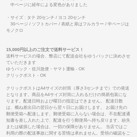
中ページに経年による変色がありました
・サイズ : タテ 20センチ / ヨコ 20センチ
30ページ / ソフトカバー / 表紙と扉はフルカラー / 中ページは
モノクロ
15,000円以上のご注文で送料サービス！
送料サービスの場合、弊店にて配送会社をゆうパックに決めさせ
ていただきます
ゆうパック・佐川急便・ヤマト運輸 - OK
クリックポスト - OK
クリックポストはA4サイズの封筒（厚さ3センチまで）での発送
となります。商品をA4サイズ封筒に入れるだけの簡易包装にな
ります。配達日時および曜日の指定はできません。 配達日数
は、概ね差出日の翌日から翌々日にお届けします。 お届け先の
郵便受箱へ配達します。郵便受箱に入らない場合は、不在配達通
知書を差し入れた上で、配達を行う郵便局へ持ち戻ります。紛失
または破損した場合は、一切の保障がありません。 当店ではご
利用の際の配送事故に関する苦情は承れません。受領の確認をご