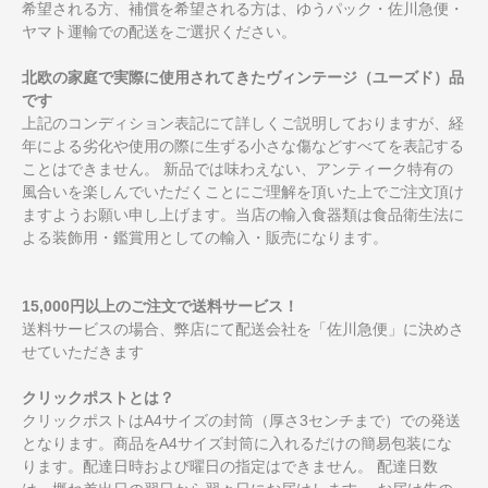
希望される方、補償を希望される方は、ゆうパック・佐川急便・
ヤマト運輸での配送をご選択ください。
北欧の家庭で実際に使用されてきたヴィンテージ（ユーズド）品
です
上記のコンディション表記にて詳しくご説明しておりますが、経
年による劣化や使用の際に生ずる小さな傷などすべてを表記する
ことはできません。 新品では味わえない、アンティーク特有の
風合いを楽しんでいただくことにご理解を頂いた上でご注文頂け
ますようお願い申し上げます。当店の輸入食器類は食品衛生法に
よる装飾用・鑑賞用としての輸入・販売になります。
15,000円以上のご注文で送料サービス！
送料サービスの場合、弊店にて配送会社を「佐川急便」に決めさ
せていただきます
クリックポストとは？
クリックポストはA4サイズの封筒（厚さ3センチまで）での発送
となります。商品をA4サイズ封筒に入れるだけの簡易包装にな
ります。配達日時および曜日の指定はできません。 配達日数