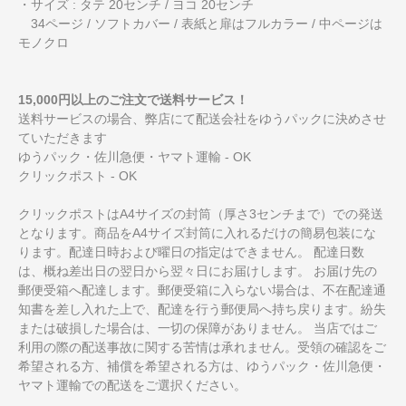
・サイズ : タテ 20センチ / ヨコ 20センチ
34ページ / ソフトカバー / 表紙と扉はフルカラー / 中ページは
モノクロ
15,000円以上のご注文で送料サービス！
送料サービスの場合、弊店にて配送会社をゆうパックに決めさせ
ていただきます
ゆうパック・佐川急便・ヤマト運輸 - OK
クリックポスト - OK
クリックポストはA4サイズの封筒（厚さ3センチまで）での発送
となります。商品をA4サイズ封筒に入れるだけの簡易包装にな
ります。配達日時および曜日の指定はできません。 配達日数
は、概ね差出日の翌日から翌々日にお届けします。 お届け先の
郵便受箱へ配達します。郵便受箱に入らない場合は、不在配達通
知書を差し入れた上で、配達を行う郵便局へ持ち戻ります。紛失
または破損した場合は、一切の保障がありません。 当店ではご
利用の際の配送事故に関する苦情は承れません。受領の確認をご
希望される方、補償を希望される方は、ゆうパック・佐川急便・
ヤマト運輸での配送をご選択ください。