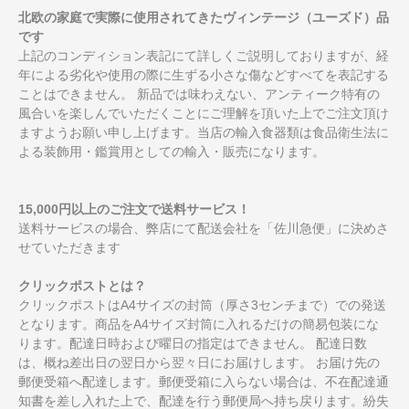
北欧の家庭で実際に使用されてきたヴィンテージ（ユーズド）品
です
上記のコンディション表記にて詳しくご説明しておりますが、経
年による劣化や使用の際に生ずる小さな傷などすべてを表記する
ことはできません。 新品では味わえない、アンティーク特有の
風合いを楽しんでいただくことにご理解を頂いた上でご注文頂け
ますようお願い申し上げます。当店の輸入食器類は食品衛生法に
よる装飾用・鑑賞用としての輸入・販売になります。
15,000円以上のご注文で送料サービス！
送料サービスの場合、弊店にて配送会社を「佐川急便」に決めさ
せていただきます
クリックポストとは？
クリックポストはA4サイズの封筒（厚さ3センチまで）での発送
となります。商品をA4サイズ封筒に入れるだけの簡易包装にな
ります。配達日時および曜日の指定はできません。 配達日数
は、概ね差出日の翌日から翌々日にお届けします。 お届け先の
郵便受箱へ配達します。郵便受箱に入らない場合は、不在配達通
知書を差し入れた上で、配達を行う郵便局へ持ち戻ります。紛失