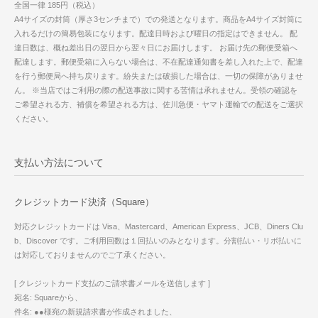
全国一律 185円（税込）
A4サイズの封筒（厚さ3センチまで）での発送となります。商品をA4サイズ封筒に
入れるだけの簡易包装になります。配達日時および曜日の指定はできません。 配
達日数は、概ね差出日の翌日から翌々日にお届けします。 お届け先の郵便受箱へ
配達します。郵便受箱に入らない場合は、不在配達通知書を差し入れた上で、配達
を行う郵便局へ持ち戻ります。紛失または破損した場合は、一切の保障がありませ
ん。 ※当店ではご利用の際の配送事故に関する苦情は承れません。受領の確認を
ご希望される方、補償を希望される方は、佐川急便・ヤマト運輸での配送をご選択
ください。
支払い方法について
クレジットカード決済（Square）
対応クレジットカードは Visa、Mastercard、American Express、JCB、Diners Clu
b、Discover です。ご利用回数は１回払いのみとなります。分割払い・リボ払いに
は対応しておりませんのでご了承ください。
[ クレジットカード支払のご請求書メールを送信します ]
宛名: Squareから、
件名: ●●様宛の新規請求書が作成されました、