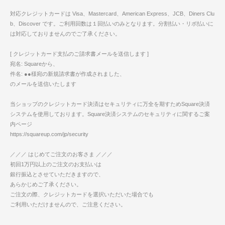
対応クレジットカードは Visa、Mastercard、American Express、JCB、Diners Clu
b、Discover です。ご利用回数は１回払いのみとなります。分割払い・リボ払いに
は対応しておりませんのでご了承ください。
[ クレジットカード支払のご請求書メールを送信します ]
宛名: Squareから、
件名: ●●様宛の新規請求書が作成されました、
のメールを送信いたします
当ショップのクレジットカード決済はセキュリティに万全を期すためSquare決済
システムを使用しております。Square決済システムのセキュリティに関するご案
内ページ
https://squareup.com/jp/security
／／／ はじめてご注文のお客さま ／／／
初回1万円以上のご注文のお支払いは
銀行振込とさせていただきますので、
あらかじめご了承ください。
ご注文の際、クレジットカードを選択いただいた場合でも
ご利用いただけませんので、ご注意ください。