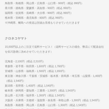
鳥取県・島根県・岡山県・広島県・山口県 - 900円（税込 990円）
香川県・徳島県・愛媛県・高知県 - 900円（税込 990円）
福岡県・佐賀県・長崎県・大分県 - 900円（税込 990円）
熊本県・宮崎県・鹿児島県 - 900円（税込 990円）
※沖縄県、離島への発送は別途お見積もりさせていただきます
クロネコヤマト
15,000円以上のご注文で送料サービス！（送料サービスの場合、弊店にて配送会社
を佐川急便に決めさせていただきます）
北海道 - 2,100円（税込 2,310円）
青森県・岩手県・秋田県 - 1,600円（税込 1,760円）
宮城県・山形県・福島県 - 1,500円（税込 1,650円）
東京都・神奈川県・千葉県・茨城県・栃木県・群馬県・埼玉県・山梨県 - 1,400円
（税込 1,540円）
新潟県・長野県 - 1,400円（税込 1,540円）
岐阜県・静岡県・愛知県・三重県 - 1,300円（税込 1,543円）
富山県・石川県・福井県 - 1,300円（税込 1,543円）
大阪府・兵庫県・京都府・滋賀県・奈良県・和歌山県 - 1,300円（税込 1,543円）
鳥取県・島根県・岡山県・広島県・山口県 - 1,300円（税込 1,543円）