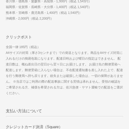
香川県・徳島県・愛媛県・高知県 - 1,300円（税込 1,543円）
福岡県・佐賀県・長崎県・大分県 - 1,400円（税込 1,540円）
熊本県・宮崎県・鹿児島県 - 1,400円（税込 1,540円）
沖縄県 - 2,000円（税込 2,200円）
クリックポスト
全国一律 185円（税込）
A4サイズの封筒（厚さ3センチまで）での発送となります。商品をA4サイズ封筒に
入れるだけの簡易包装になります。配達日時および曜日の指定はできません。 配
達日数は、概ね差出日の翌日から翌々日にお届けします。 お届け先の郵便受箱へ
配達します。郵便受箱に入らない場合は、不在配達通知書を差し入れた上で、配達
を行う郵便局へ持ち戻ります。紛失または破損した場合は、一切の保障がありませ
ん。 ※当店ではご利用の際の配送事故に関する苦情は承れません。受領の確認を
ご希望される方、補償を希望される方は、佐川急便・ヤマト運輸での配送をご選択
ください。
支払い方法について
クレジットカード決済（Square）