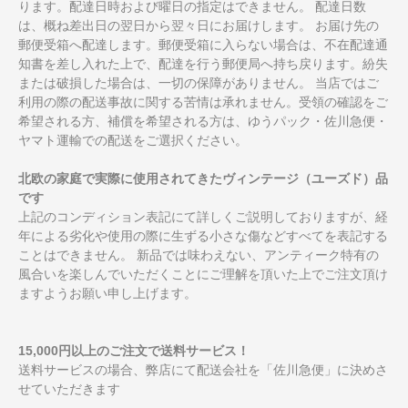
ります。配達日時および曜日の指定はできません。 配達日数
は、概ね差出日の翌日から翌々日にお届けします。 お届け先の
郵便受箱へ配達します。郵便受箱に入らない場合は、不在配達通
知書を差し入れた上で、配達を行う郵便局へ持ち戻ります。紛失
または破損した場合は、一切の保障がありません。 当店ではご
利用の際の配送事故に関する苦情は承れません。受領の確認をご
希望される方、補償を希望される方は、ゆうパック・佐川急便・
ヤマト運輸での配送をご選択ください。
北欧の家庭で実際に使用されてきたヴィンテージ（ユーズド）品
です
上記のコンディション表記にて詳しくご説明しておりますが、経
年による劣化や使用の際に生ずる小さな傷などすべてを表記する
ことはできません。 新品では味わえない、アンティーク特有の
風合いを楽しんでいただくことにご理解を頂いた上でご注文頂け
ますようお願い申し上げます。
15,000円以上のご注文で送料サービス！
送料サービスの場合、弊店にて配送会社を「佐川急便」に決めさ
せていただきます