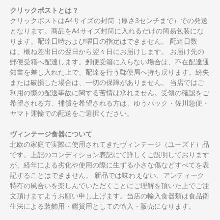
クリックポストとは？
クリックポストはA4サイズの封筒（厚さ3センチまで）での発送
となります。商品をA4サイズ封筒に入れるだけの簡易包装にな
ります。配達日時および曜日の指定はできません。 配達日数
は、概ね差出日の翌日から翌々日にお届けします。 お届け先の
郵便受箱へ配達します。郵便受箱に入らない場合は、不在配達通
知書を差し入れた上で、配達を行う郵便局へ持ち戻ります。紛失
または破損した場合は、一切の保障がありません。 当店ではご
利用の際の配送事故に関する苦情は承れません。受領の確認をご
希望される方、補償を希望される方は、ゆうパック・佐川急便・
ヤマト運輸での配送をご選択ください。
ヴィンテージ食器について
北欧の家庭で実際に使用されてきたヴィンテージ（ユーズド）品
です。上記のコンディション表記にて詳しくご説明しております
が、経年による劣化や使用の際に生ずる小さな傷などすべてを表
記することはできません。 新品では味わえない、アンティーク
特有の風合いを楽しんでいただくことにご理解を頂いた上でご注
文頂けますようお願い申し上げます。当店の輸入食器類は食品衛
生法による装飾用・鑑賞用としての輸入・販売になります。