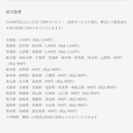
佐川急便
15,000円以上のご注文で送料サービス！（送料サービスの場合、弊店にて配送会社
を佐川急便に決めさせていただきます）
北海道 - 1,400円（税込 1,540円）
青森県・岩手県・秋田県 - 1,300円（税込 1,430円）
宮城県・山形県・福島県 - 1,100円（税込 1,210円）
東京都・神奈川県・千葉県・茨城県・栃木県・群馬県・埼玉県・山梨県 - 900円
（税込 990円）
新潟県・長野県 - 900円（税込 990円）
岐阜県・静岡県・愛知県・三重県 - 900円（税込 990円）
富山県・石川県・福井県 - 900円（税込 990円）
大阪府・兵庫県・京都府・滋賀県・奈良県・和歌山県 - 800円（税込 880円）
鳥取県・島根県・岡山県・広島県・山口県 - 900円（税込 990円）
香川県・徳島県・愛媛県・高知県 - 900円（税込 990円）
福岡県・佐賀県・長崎県・大分県 - 900円（税込 990円）
熊本県・宮崎県・鹿児島県 - 900円（税込 990円）
※沖縄県、離島への発送は別途お見積もりさせていただきます