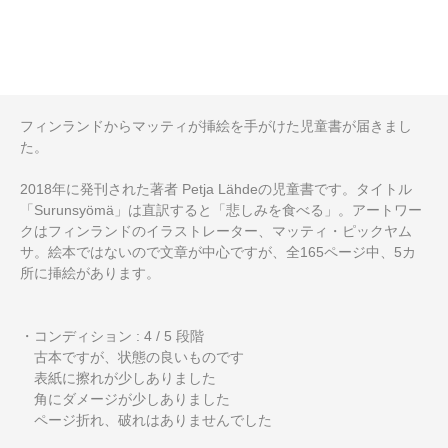
フィンランドからマッティが挿絵を手がけた児童書が届きまし
た。
2018年に発刊された著者 Petja Lähdeの児童書です。タイトル
「Surunsyömä」は直訳すると「悲しみを食べる」。アートワー
クはフィンランドのイラストレーター、マッティ・ピックヤム
サ。絵本ではないので文章が中心ですが、全165ページ中、5カ
所に挿絵があります。
・コンディション : 4 / 5 段階
古本ですが、状態の良いものです
表紙に擦れが少しありました
角にダメージが少しありました
ページ折れ、破れはありませんでした