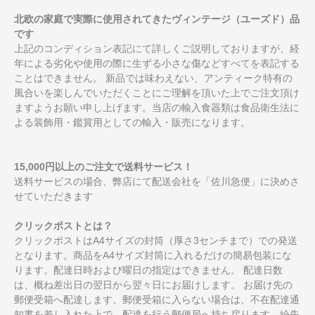
北欧の家庭で実際に使用されてきたヴィンテージ（ユーズド）品
です
上記のコンディション表記にて詳しくご説明しておりますが、経
年による劣化や使用の際に生ずる小さな傷などすべてを表記する
ことはできません。 新品では味わえない、アンティーク特有の
風合いを楽しんでいただくことにご理解を頂いた上でご注文頂け
ますようお願い申し上げます。当店の輸入食器類は食品衛生法に
よる装飾用・鑑賞用としての輸入・販売になります。
15,000円以上のご注文で送料サービス！
送料サービスの場合、弊店にて配送会社を「佐川急便」に決めさ
せていただきます
クリックポストとは？
クリックポストはA4サイズの封筒（厚さ3センチまで）での発送
となります。商品をA4サイズ封筒に入れるだけの簡易包装にな
ります。配達日時および曜日の指定はできません。 配達日数
は、概ね差出日の翌日から翌々日にお届けします。 お届け先の
郵便受箱へ配達します。郵便受箱に入らない場合は、不在配達通
知書を差し入れた上で、配達を行う郵便局へ持ち戻ります。紛失