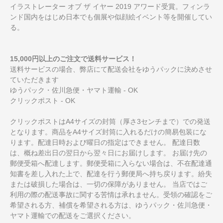
イラストレーター オブ ザ イヤー 2019 アワード受賞。フィンラ
ンド国内をはじめ日本でも個展や似顔絵イベント等を開催してい
る。
15,000円以上のご注文で送料サービス！
送料サービスの場合、弊店にて配送会社をゆうパックに決めさせ
ていただきます
ゆうパック・佐川急便・ヤマト運輸 - OK
クリックポスト - OK
クリックポストはA4サイズの封筒（厚さ3センチまで）での発送
となります。商品をA4サイズ封筒に入れるだけの簡易包装にな
ります。配達日時および曜日の指定はできません。 配達日数
は、概ね差出日の翌日から翌々日にお届けします。 お届け先の
郵便受箱へ配達します。郵便受箱に入らない場合は、不在配達通
知書を差し入れた上で、配達を行う郵便局へ持ち戻ります。紛失
または破損した場合は、一切の保障がありません。 当店ではご
利用の際の配送事故に関する苦情は承れません。受領の確認をご
希望される方、補償を希望される方は、ゆうパック・佐川急便・
ヤマト運輸での配送をご選択ください。