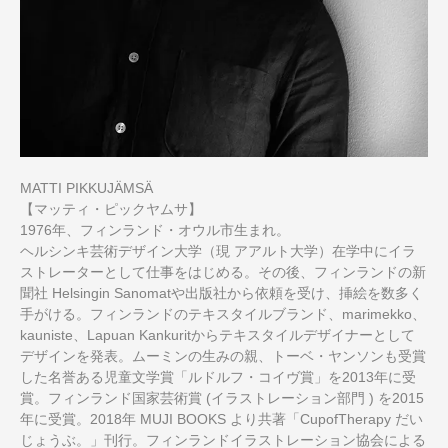
MATTI PIKKUJÄMSÄ
【マッティ・ピックヤムサ】
1976年、フィンランド・オウル市生まれ。
ヘルシンキ芸術デザイン大学（現 アアルト大学）在学中にイラ
ストレーターとして仕事をはじめる。その後、フィンランドの新
聞社 Helsingin Sanomatや出版社から依頼を受け、挿絵を数多く
手がける。フィンランドのテキスタイルブランド、marimekko、
kauniste、Lapuan Kankuritからテキスタイルデザイナーとして
デザインを発表。ムーミンの生みの親、トーベ・ヤンソンも受賞
した名誉ある児童文学賞「ルドルフ・コイヴ賞」を2013年に受
賞。フィンランド国家芸術賞 (イラストレーション部門 ) を2015
年に受賞。2018年 MUJI BOOKS より共著「CupofTherapy だい
じょうぶ。」刊行。フィンランドイラストレーション協会による