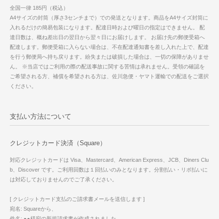
全国一律 185円（税込）
A4サイズの封筒（厚さ3センチまで）での発送となります。商品をA4サイズ封筒に
入れるだけの簡易包装になります。配達日時および曜日の指定はできません。 配
達日数は、概ね差出日の翌日から翌々日にお届けします。 お届け先の郵便受箱へ
配達します。郵便受箱に入らない場合は、不在配達通知書を差し入れた上で、配達
を行う郵便局へ持ち戻ります。紛失または破損した場合は、一切の保障がありませ
ん。 ※当店ではご利用の際の配送事故に関する苦情は承れません。受領の確認を
ご希望される方、補償を希望される方は、佐川急便・ヤマト運輸での配送をご選択
ください。
支払い方法について
クレジットカード決済（Square）
対応クレジットカードは Visa、Mastercard、American Express、JCB、Diners Clu
b、Discover です。ご利用回数は１回払いのみとなります。分割払い・リボ払いに
は対応しておりませんのでご了承ください。
[ クレジットカード支払のご請求書メールを送信します ]
宛名: Squareから、
件名: ●●様宛の新規請求書が作成されました、