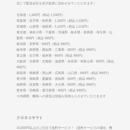
店にて配送会社を佐川急便に決めさせていただきます）
北海道 - 1,400円（税込 1,540円）
青森県・岩手県・秋田県 - 1,300円（税込 1,430円）
宮城県・山形県・福島県 - 1,100円（税込 1,210円）
東京都・神奈川県・千葉県・茨城県・栃木県・群馬県・埼玉県・山
梨県 - 900円（税込 990円）
新潟県・長野県 - 900円（税込 990円）
岐阜県・静岡県・愛知県・三重県 - 900円（税込 990円）
富山県・石川県・福井県 - 900円（税込 990円）
大阪府・兵庫県・京都府・滋賀県・奈良県・和歌山県 - 800円（税込
880円）
鳥取県・島根県・岡山県・広島県・山口県 - 900円（税込 990円）
香川県・徳島県・愛媛県・高知県 - 900円（税込 990円）
福岡県・佐賀県・長崎県・大分県 - 900円（税込 990円）
熊本県・宮崎県・鹿児島県 - 900円（税込 990円）
※沖縄県、離島への発送は別途お見積もりさせていただきます
クロネコヤマト
15,000円以上のご注文で送料サービス！（送料サービスの場合、弊