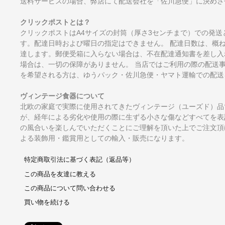
送料サービスの場合、弊店にて配送会社を「佐川急便」に決めさ
クリックポストとは？
クリックポストはA4サイズの封筒（厚さ3センチまで）での発送
す。配達日時および曜日の指定はできません。 配達日数は、概
達します。郵便受箱に入らない場合は、不在配達通知書を差し入
場合は、一切の保障がありません。 当店ではご利用の際の配送
を希望される方は、ゆうパック・佐川急便・ヤマト運輸での配送
ヴィンテージ食器について
北欧の家庭で実際に使用されてきたヴィンテージ（ユーズド）品
が、経年による劣化や使用の際に生ずる小さな傷などすべてを表
の風合いを楽しんでいただくことにご理解を頂いた上でご注文頂
よる装飾用・鑑賞用としての輸入・販売になります。
特定商取引法に基づく表記（返品等）
この商品を友達に教える
この商品について問い合わせる
買い物を続ける