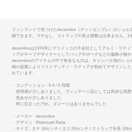
フィンランドで見つけたdecembre（ディッセンブレ）のシ
納できます。マチなし、ストラップの長さ調整は出来ません。19
decembreは1970年にマリメッコの子会社としてアルミ・
ィアがチーフデザイナーとしてバッグやポーチなどの服飾小物や
decembreのアイテムの中で有名なものは、キャンバス地のショル
雄の提案によりリストマッティ・ラティアが初めてデザインしたも
れています。
・コンディション : 3-4 / 5 段階
使用感が少しありました、ヴィンテージ品としては良好な状態
色あせが少しありました
特に目立った汚れ、ダメージはありませんでした
・メーカー : decembre
・デザイン : Ristomatti Ratia
・サイズ : タテ 18センチ / ヨコ 25センチ / ストラップ全長 10