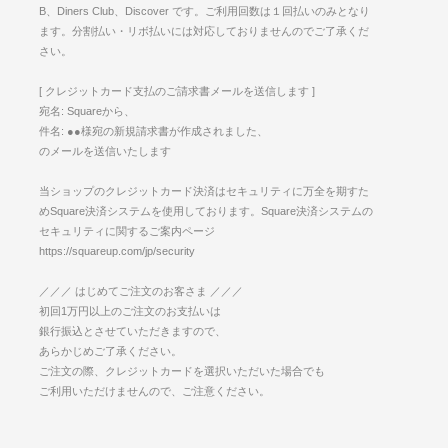
B、Diners Club、Discover です。ご利用回数は１回払いのみとなり
ます。分割払い・リボ払いには対応しておりませんのでご了承くだ
さい。
[ クレジットカード支払のご請求書メールを送信します ]
宛名: Squareから、
件名: ●●様宛の新規請求書が作成されました、
のメールを送信いたします
当ショップのクレジットカード決済はセキュリティに万全を期すた
めSquare決済システムを使用しております。Square決済システムの
セキュリティに関するご案内ページ
https://squareup.com/jp/security
／／／ はじめてご注文のお客さま ／／／
初回1万円以上のご注文のお支払いは
銀行振込とさせていただきますので、
あらかじめご了承ください。
ご注文の際、クレジットカードを選択いただいた場合でも
ご利用いただけませんので、ご注意ください。