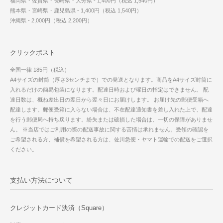
福岡県・佐賀県・長崎県・大分県 - 1,400円（税込 1,540円）
熊本県・宮崎県・鹿児島県 - 1,400円（税込 1,540円）
沖縄県 - 2,000円（税込 2,200円）
クリックポスト
全国一律 185円（税込）
A4サイズの封筒（厚さ3センチまで）での発送となります。商品をA4サイズ封筒に
入れるだけの簡易包装になります。配達日時および曜日の指定はできません。 配
達日数は、概ね差出日の翌日から翌々日にお届けします。 お届け先の郵便受箱へ
配達します。郵便受箱に入らない場合は、不在配達通知書を差し入れた上で、配達
を行う郵便局へ持ち戻ります。紛失または破損した場合は、一切の保障がありませ
ん。 ※当店ではご利用の際の配送事故に関する苦情は承れません。受領の確認を
ご希望される方、補償を希望される方は、佐川急便・ヤマト運輸での配送をご選択
ください。
支払い方法について
クレジットカード決済（Square）