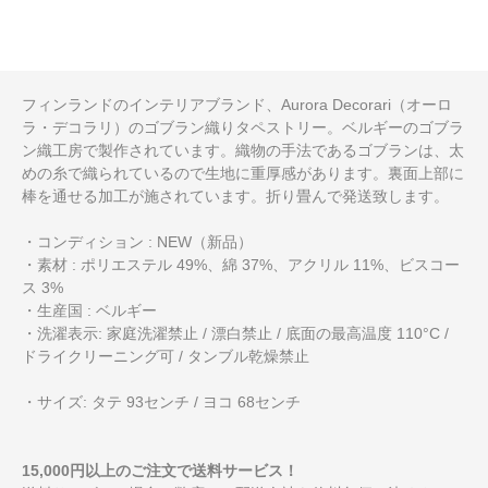
フィンランドのインテリアブランド、Aurora Decorari（オーロ
ラ・デコラリ）のゴブラン織りタペストリー。ベルギーのゴブラ
ン織工房で製作されています。織物の手法であるゴブランは、太
めの糸で織られているので生地に重厚感があります。裏面上部に
棒を通せる加工が施されています。折り畳んで発送致します。
・コンディション : NEW（新品）
・素材 : ポリエステル 49%、綿 37%、アクリル 11%、ビスコー
ス 3%
・生産国 : ベルギー
・洗濯表示: 家庭洗濯禁止 / 漂白禁止 / 底面の最高温度 110°C /
ドライクリーニング可 / タンブル乾燥禁止
・サイズ: タテ 93センチ / ヨコ 68センチ
15,000円以上のご注文で送料サービス！