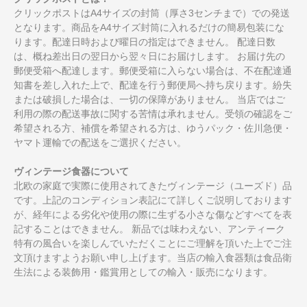
クリックポストはA4サイズの封筒（厚さ3センチまで）での発送
となります。商品をA4サイズ封筒に入れるだけの簡易包装にな
ります。配達日時および曜日の指定はできません。 配達日数
は、概ね差出日の翌日から翌々日にお届けします。 お届け先の
郵便受箱へ配達します。郵便受箱に入らない場合は、不在配達通
知書を差し入れた上で、配達を行う郵便局へ持ち戻ります。紛失
または破損した場合は、一切の保障がありません。 当店ではご
利用の際の配送事故に関する苦情は承れません。受領の確認をご
希望される方、補償を希望される方は、ゆうパック・佐川急便・
ヤマト運輸での配送をご選択ください。
ヴィンテージ食器について
北欧の家庭で実際に使用されてきたヴィンテージ（ユーズド）品
です。上記のコンディション表記にて詳しくご説明しております
が、経年による劣化や使用の際に生ずる小さな傷などすべてを表
記することはできません。 新品では味わえない、アンティーク
特有の風合いを楽しんでいただくことにご理解を頂いた上でご注
文頂けますようお願い申し上げます。当店の輸入食器類は食品衛
生法による装飾用・鑑賞用としての輸入・販売になります。