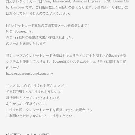
対応クレジットカードは Visa、Mastercard、American Express、JCB、Diners Clu
b、Discover です。ご利用回数は１回払いのみとなります。分割払い・リボ払いに
は対応しておりませんのでご了承ください。
[ クレジットカード支払のご請求書メールを送信します ]
宛名: Squareから、
件名: ●●様宛の新規請求書が作成されました、
のメールを送信いたします
当ショップのクレジットカード決済はセキュリティに万全を期すためSquare決済
システムを使用しております。Square決済システムのセキュリティに関するご案
内ページ
https://squareup.com/jp/security
／／／ はじめてご注文のお客さま ／／／
初回1万円以上のご注文のお支払いは
銀行振込とさせていただきますので、
あらかじめご了承ください。
ご注文の際、クレジットカードを選択いただいた場合でも
ご利用いただけませんので、ご注意ください。