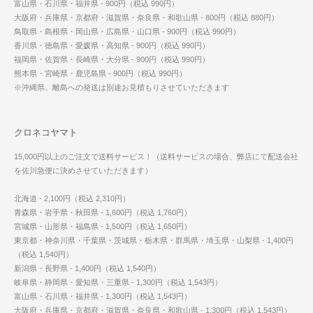
富山県・石川県・福井県 - 900円（税込 990円）
大阪府・兵庫県・京都府・滋賀県・奈良県・和歌山県 - 800円（税込 880円）
鳥取県・島根県・岡山県・広島県・山口県 - 900円（税込 990円）
香川県・徳島県・愛媛県・高知県 - 900円（税込 990円）
福岡県・佐賀県・長崎県・大分県 - 900円（税込 990円）
熊本県・宮崎県・鹿児島県 - 900円（税込 990円）
※沖縄県、離島への発送は別途お見積もりさせていただきます
クロネコヤマト
15,000円以上のご注文で送料サービス！（送料サービスの場合、弊店にて配送会社
を佐川急便に決めさせていただきます）
北海道 - 2,100円（税込 2,310円）
青森県・岩手県・秋田県 - 1,600円（税込 1,760円）
宮城県・山形県・福島県 - 1,500円（税込 1,650円）
東京都・神奈川県・千葉県・茨城県・栃木県・群馬県・埼玉県・山梨県 - 1,400円
（税込 1,540円）
新潟県・長野県 - 1,400円（税込 1,540円）
岐阜県・静岡県・愛知県・三重県 - 1,300円（税込 1,543円）
富山県・石川県・福井県 - 1,300円（税込 1,543円）
大阪府・兵庫県・京都府・滋賀県・奈良県・和歌山県 - 1,300円（税込 1,543円）