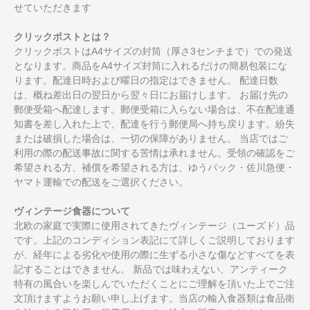
せていただきます
クリックポストとは？
クリックポストはA4サイズの封筒（厚さ3センチまで）での発送
となります。商品をA4サイズ封筒に入れるだけの簡易包装にな
ります。配達日時および曜日の指定はできません。 配達日数
は、概ね差出日の翌日から翌々日にお届けします。 お届け先の
郵便受箱へ配達します。郵便受箱に入らない場合は、不在配達通
知書を差し入れた上で、配達を行う郵便局へ持ち戻ります。紛失
または破損した場合は、一切の保障がありません。 当店ではご
利用の際の配送事故に関する苦情は承れません。受領の確認をご
希望される方、補償を希望される方は、ゆうパック・佐川急便・
ヤマト運輸での配送をご選択ください。
ヴィンテージ食器について
北欧の家庭で実際に使用されてきたヴィンテージ（ユーズド）品
です。上記のコンディション表記にて詳しくご説明しております
が、経年による劣化や使用の際に生ずる小さな傷などすべてを表
記することはできません。 新品では味わえない、アンティーク
特有の風合いを楽しんでいただくことにご理解を頂いた上でご注
文頂けますようお願い申し上げます。当店の輸入食器類は食品衛