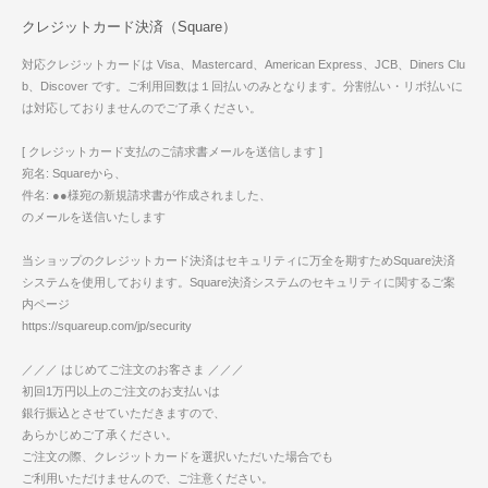
クレジットカード決済（Square）
対応クレジットカードは Visa、Mastercard、American Express、JCB、Diners Clu
b、Discover です。ご利用回数は１回払いのみとなります。分割払い・リボ払いに
は対応しておりませんのでご了承ください。
[ クレジットカード支払のご請求書メールを送信します ]
宛名: Squareから、
件名: ●●様宛の新規請求書が作成されました、
のメールを送信いたします
当ショップのクレジットカード決済はセキュリティに万全を期すためSquare決済
システムを使用しております。Square決済システムのセキュリティに関するご案
内ページ
https://squareup.com/jp/security
／／／ はじめてご注文のお客さま ／／／
初回1万円以上のご注文のお支払いは
銀行振込とさせていただきますので、
あらかじめご了承ください。
ご注文の際、クレジットカードを選択いただいた場合でも
ご利用いただけませんので、ご注意ください。