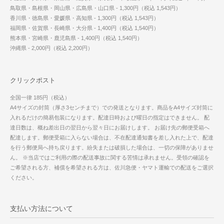
鳥取県・島根県・岡山県・広島県・山口県 - 1,300円（税込 1,543円）
香川県・徳島県・愛媛県・高知県 - 1,300円（税込 1,543円）
福岡県・佐賀県・長崎県・大分県 - 1,400円（税込 1,540円）
熊本県・宮崎県・鹿児島県 - 1,400円（税込 1,540円）
沖縄県 - 2,000円（税込 2,200円）
クリックポスト
全国一律 185円（税込）
A4サイズの封筒（厚さ3センチまで）での発送となります。商品をA4サイズ封筒に
入れるだけの簡易包装になります。配達日時および曜日の指定はできません。 配
達日数は、概ね差出日の翌日から翌々日にお届けします。 お届け先の郵便受箱へ
配達します。郵便受箱に入らない場合は、不在配達通知書を差し入れた上で、配達
を行う郵便局へ持ち戻ります。紛失または破損した場合は、一切の保障がありませ
ん。 ※当店ではご利用の際の配送事故に関する苦情は承れません。受領の確認を
ご希望される方、補償を希望される方は、佐川急便・ヤマト運輸での配送をご選択
ください。
支払い方法について