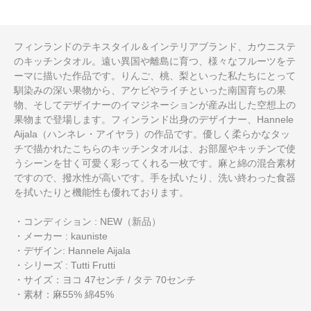
フィンランドのテキスタイル＆インテリアブランド、カウニステ
のキッチンタオル。遠い異国や離島に育つ、様々なフルーツをテ
ーマに描いた作品です。りんご、桃、梨といった私たちにとって
馴染みの深い果物から、アケビやライチといった南国育ちの果
物、そしてデザイナーのイマジネーションが産み出した空想上の
果物まで登場します。フィンランド出身のデザイナー、Hannele
Aijala（ハンネレ・アイヤラ）の作品です。優しく柔らかなタッ
チで描かれたこちらのキッチンタオルは、お部屋やキッチンで使
うシーンを甘く可愛く彩ってくれる一枚です。麻と綿の混合素材
ですので、撥水性が高いです。手を拭いたり、洗い終わった食器
を拭いたりと機能性も優れております。
・コンディション : NEW（新品）
・メーカー : kauniste
・デザイン: Hannele Aijala
・シリーズ : Tutti Frutti
・サイズ：ヨコ 47センチ / タテ 70センチ
・素材：麻55% 綿45%