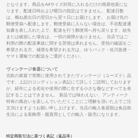
となります。商品をA4サイズ封筒に入れるだけの簡易包装にな
ります。配達日時および曜日の指定はできません。 配達日数
は、概ね差出日の翌日から翌々日にお届けします。 お届け先の
郵便受箱へ配達します。郵便受箱に入らない場合は、不在配達通
知書を差し入れた上で、配達を行う郵便局へ持ち戻ります。紛失
または破損した場合は、一切の保障がありません。 当店ではご
利用の際の配送事故に関する苦情は承れません。受領の確認をご
希望される方、補償を希望される方は、ゆうパック・佐川急便・
ヤマト運輸での配送をご選択ください。
ヴィンテージ食器について
北欧の家庭で実際に使用されてきたヴィンテージ（ユーズド）品
です。上記のコンディション表記にて詳しくご説明しております
が、経年による劣化や使用の際に生ずる小さな傷などすべてを表
記することはできません。 新品では味わえない、アンティーク
特有の風合いを楽しんでいただくことにご理解を頂いた上でご注
文頂けますようお願い申し上げます。当店の輸入食器類は食品衛
生法による装飾用・鑑賞用としての輸入・販売になります。
特定商取引法に基づく表記（返品等）