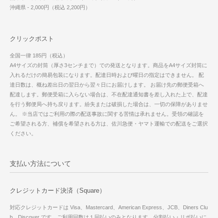
沖縄県 - 2,000円（税込 2,200円）
クリックポスト
全国一律 185円（税込）
A4サイズの封筒（厚さ3センチまで）での発送となります。商品をA4サイズ封筒に
入れるだけの簡易包装になります。配達日時および曜日の指定はできません。 配
達日数は、概ね差出日の翌日から翌々日にお届けします。 お届け先の郵便受箱へ
配達します。郵便受箱に入らない場合は、不在配達通知書を差し入れた上で、配達
を行う郵便局へ持ち戻ります。紛失または破損した場合は、一切の保障がありませ
ん。 ※当店ではご利用の際の配送事故に関する苦情は承れません。受領の確認を
ご希望される方、補償を希望される方は、佐川急便・ヤマト運輸での配送をご選択
ください。
支払い方法について
クレジットカード決済（Square）
対応クレジットカードは Visa、Mastercard、American Express、JCB、Diners Clu
b、Discover です。ご利用回数は１回払いのみとなります。分割払い・リボ払いに