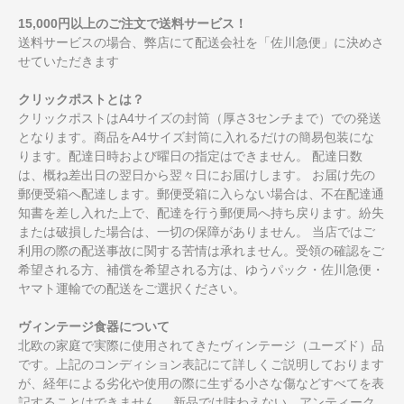
15,000円以上のご注文で送料サービス！
送料サービスの場合、弊店にて配送会社を「佐川急便」に決めさ
せていただきます
クリックポストとは？
クリックポストはA4サイズの封筒（厚さ3センチまで）での発送
となります。商品をA4サイズ封筒に入れるだけの簡易包装にな
ります。配達日時および曜日の指定はできません。 配達日数
は、概ね差出日の翌日から翌々日にお届けします。 お届け先の
郵便受箱へ配達します。郵便受箱に入らない場合は、不在配達通
知書を差し入れた上で、配達を行う郵便局へ持ち戻ります。紛失
または破損した場合は、一切の保障がありません。 当店ではご
利用の際の配送事故に関する苦情は承れません。受領の確認をご
希望される方、補償を希望される方は、ゆうパック・佐川急便・
ヤマト運輸での配送をご選択ください。
ヴィンテージ食器について
北欧の家庭で実際に使用されてきたヴィンテージ（ユーズド）品
です。上記のコンディション表記にて詳しくご説明しております
が、経年による劣化や使用の際に生ずる小さな傷などすべてを表
記することはできません。 新品では味わえない、アンティーク