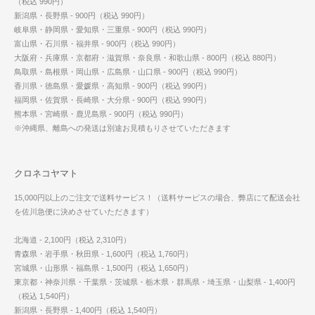
（税込 990円）
新潟県・長野県 - 900円（税込 990円）
岐阜県・静岡県・愛知県・三重県 - 900円（税込 990円）
富山県・石川県・福井県 - 900円（税込 990円）
大阪府・兵庫県・京都府・滋賀県・奈良県・和歌山県 - 800円（税込 880円）
鳥取県・島根県・岡山県・広島県・山口県 - 900円（税込 990円）
香川県・徳島県・愛媛県・高知県 - 900円（税込 990円）
福岡県・佐賀県・長崎県・大分県 - 900円（税込 990円）
熊本県・宮崎県・鹿児島県 - 900円（税込 990円）
※沖縄県、離島への発送は別途お見積もりさせていただきます
クロネコヤマト
15,000円以上のご注文で送料サービス！（送料サービスの場合、弊店にて配送会社
を佐川急便に決めさせていただきます）
北海道 - 2,100円（税込 2,310円）
青森県・岩手県・秋田県 - 1,600円（税込 1,760円）
宮城県・山形県・福島県 - 1,500円（税込 1,650円）
東京都・神奈川県・千葉県・茨城県・栃木県・群馬県・埼玉県・山梨県 - 1,400円
（税込 1,540円）
新潟県・長野県 - 1,400円（税込 1,540円）