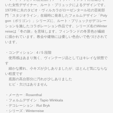
いた女性デザイナー、ルート・ブリュックによるデザインです。
1973年に夫のタピオ・ヴィルカラがローゼンタール社の芸術部
門「スタジオライン」在籍時に発表したフォルムデザイン「Poly
gon（ポリゴン）」シリーズに、ルート・ブリュックがデコレー
ションを施したコラボレーション作品です。シリーズ名のWinter
reiseは「冬の旅」を意味します。フィンランドの冬景色が繊細
に描かれています。教会や建物には優しい色合いで色づけされて
います。
・コンディション : 4 / 5 段階
使用感はあまり無く、ヴィンテージ品としてはキレイな状態で
す
細かな擦れ、小キズが少しありましたが、ほとんど気にならな
い程度です
底面の高台部分に汚れが少しありました
ヒビ・欠けはありません
・メーカー : Rosenthal
・フォルムデザイン : Tapio Wirkkala
・デコレーション : Rut Bryk
・シリーズ : Winterreise