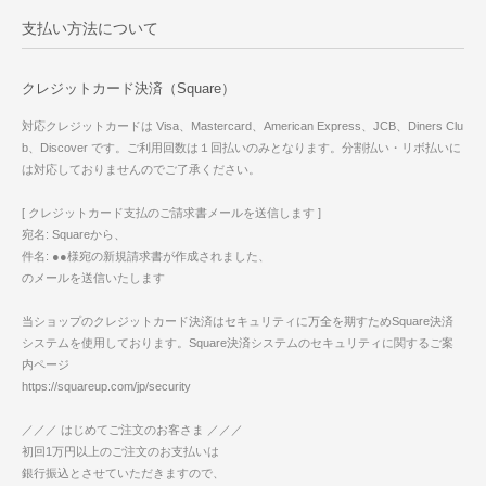
支払い方法について
クレジットカード決済（Square）
対応クレジットカードは Visa、Mastercard、American Express、JCB、Diners Clu
b、Discover です。ご利用回数は１回払いのみとなります。分割払い・リボ払いに
は対応しておりませんのでご了承ください。
[ クレジットカード支払のご請求書メールを送信します ]
宛名: Squareから、
件名: ●●様宛の新規請求書が作成されました、
のメールを送信いたします
当ショップのクレジットカード決済はセキュリティに万全を期すためSquare決済
システムを使用しております。Square決済システムのセキュリティに関するご案
内ページ
https://squareup.com/jp/security
／／／ はじめてご注文のお客さま ／／／
初回1万円以上のご注文のお支払いは
銀行振込とさせていただきますので、