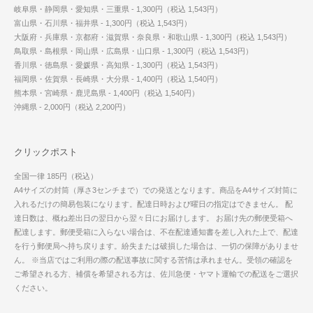
岐阜県・静岡県・愛知県・三重県 - 1,300円（税込 1,543円）
富山県・石川県・福井県 - 1,300円（税込 1,543円）
大阪府・兵庫県・京都府・滋賀県・奈良県・和歌山県 - 1,300円（税込 1,543円）
鳥取県・島根県・岡山県・広島県・山口県 - 1,300円（税込 1,543円）
香川県・徳島県・愛媛県・高知県 - 1,300円（税込 1,543円）
福岡県・佐賀県・長崎県・大分県 - 1,400円（税込 1,540円）
熊本県・宮崎県・鹿児島県 - 1,400円（税込 1,540円）
沖縄県 - 2,000円（税込 2,200円）
クリックポスト
全国一律 185円（税込）
A4サイズの封筒（厚さ3センチまで）での発送となります。商品をA4サイズ封筒に
入れるだけの簡易包装になります。配達日時および曜日の指定はできません。 配
達日数は、概ね差出日の翌日から翌々日にお届けします。 お届け先の郵便受箱へ
配達します。郵便受箱に入らない場合は、不在配達通知書を差し入れた上で、配達
を行う郵便局へ持ち戻ります。紛失または破損した場合は、一切の保障がありませ
ん。 ※当店ではご利用の際の配送事故に関する苦情は承れません。受領の確認を
ご希望される方、補償を希望される方は、佐川急便・ヤマト運輸での配送をご選択
ください。