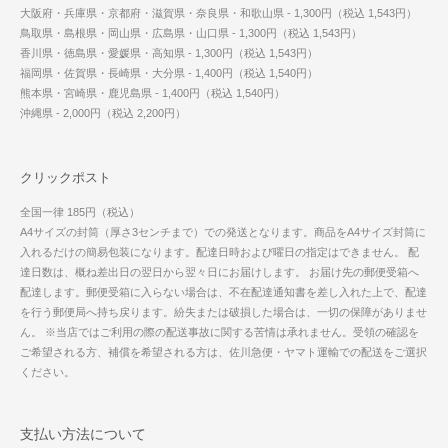
大阪府・兵庫県・京都府・滋賀県・奈良県・和歌山県 - 1,300円（税込 1,543円）
鳥取県・島根県・岡山県・広島県・山口県 - 1,300円（税込 1,543円）
香川県・徳島県・愛媛県・高知県 - 1,300円（税込 1,543円）
福岡県・佐賀県・長崎県・大分県 - 1,400円（税込 1,540円）
熊本県・宮崎県・鹿児島県 - 1,400円（税込 1,540円）
沖縄県 - 2,000円（税込 2,200円）
クリックポスト
全国一律 185円（税込）
A4サイズの封筒（厚さ3センチまで）での発送となります。商品をA4サイズ封筒に
入れるだけの簡易包装になります。配達日時および曜日の指定はできません。 配
達日数は、概ね差出日の翌日から翌々日にお届けします。 お届け先の郵便受箱へ
配達します。郵便受箱に入らない場合は、不在配達通知書を差し入れた上で、配達
を行う郵便局へ持ち戻ります。紛失または破損した場合は、一切の保障がありませ
ん。 ※当店ではご利用の際の配送事故に関する苦情は承れません。受領の確認を
ご希望される方、補償を希望される方は、佐川急便・ヤマト運輸での配送をご選択
ください。
支払い方法について