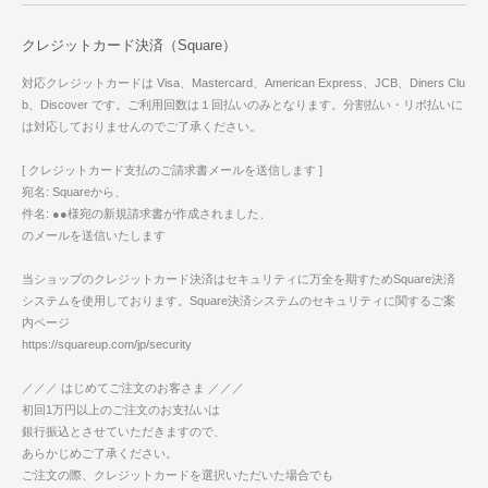
クレジットカード決済（Square）
対応クレジットカードは Visa、Mastercard、American Express、JCB、Diners Clu
b、Discover です。ご利用回数は１回払いのみとなります。分割払い・リボ払いに
は対応しておりませんのでご了承ください。
[ クレジットカード支払のご請求書メールを送信します ]
宛名: Squareから、
件名: ●●様宛の新規請求書が作成されました、
のメールを送信いたします
当ショップのクレジットカード決済はセキュリティに万全を期すためSquare決済
システムを使用しております。Square決済システムのセキュリティに関するご案
内ページ
https://squareup.com/jp/security
／／／ はじめてご注文のお客さま ／／／
初回1万円以上のご注文のお支払いは
銀行振込とさせていただきますので、
あらかじめご了承ください。
ご注文の際、クレジットカードを選択いただいた場合でも