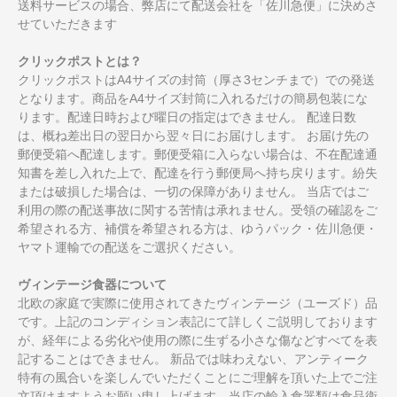
送料サービスの場合、弊店にて配送会社を「佐川急便」に決めさ
せていただきます
クリックポストとは？
クリックポストはA4サイズの封筒（厚さ3センチまで）での発送
となります。商品をA4サイズ封筒に入れるだけの簡易包装にな
ります。配達日時および曜日の指定はできません。 配達日数
は、概ね差出日の翌日から翌々日にお届けします。 お届け先の
郵便受箱へ配達します。郵便受箱に入らない場合は、不在配達通
知書を差し入れた上で、配達を行う郵便局へ持ち戻ります。紛失
または破損した場合は、一切の保障がありません。 当店ではご
利用の際の配送事故に関する苦情は承れません。受領の確認をご
希望される方、補償を希望される方は、ゆうパック・佐川急便・
ヤマト運輸での配送をご選択ください。
ヴィンテージ食器について
北欧の家庭で実際に使用されてきたヴィンテージ（ユーズド）品
です。上記のコンディション表記にて詳しくご説明しております
が、経年による劣化や使用の際に生ずる小さな傷などすべてを表
記することはできません。 新品では味わえない、アンティーク
特有の風合いを楽しんでいただくことにご理解を頂いた上でご注
文頂けますようお願い申し上げます。当店の輸入食器類は食品衛