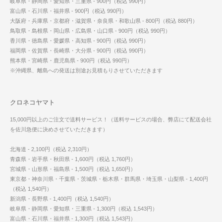
岐阜県・静岡県・愛知県・三重県 - 900円（税込 990円）
富山県・石川県・福井県 - 900円（税込 990円）
大阪府・兵庫県・京都府・滋賀県・奈良県・和歌山県 - 800円（税込 880円）
鳥取県・島根県・岡山県・広島県・山口県 - 900円（税込 990円）
香川県・徳島県・愛媛県・高知県 - 900円（税込 990円）
福岡県・佐賀県・長崎県・大分県 - 900円（税込 990円）
熊本県・宮崎県・鹿児島県 - 900円（税込 990円）
※沖縄県、離島への発送は別途お見積もりさせていただきます
クロネコヤマト
15,000円以上のご注文で送料サービス！（送料サービスの場合、弊店にて配送会社
を佐川急便に決めさせていただきます）
北海道 - 2,100円（税込 2,310円）
青森県・岩手県・秋田県 - 1,600円（税込 1,760円）
宮城県・山形県・福島県 - 1,500円（税込 1,650円）
東京都・神奈川県・千葉県・茨城県・栃木県・群馬県・埼玉県・山梨県 - 1,400円
（税込 1,540円）
新潟県・長野県 - 1,400円（税込 1,540円）
岐阜県・静岡県・愛知県・三重県 - 1,300円（税込 1,543円）
富山県・石川県・福井県 - 1,300円（税込 1,543円）