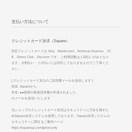
支払い方法について
クレジットカード決済（Square）
対応クレジットカードは Visa、Mastercard、American Express、JC
B、Diners Club、Discover です。ご利用回数は１回払いのみとなり
ます。分割払い・リボ払いには対応しておりませんのでご了承くだ
さい。
[ クレジットカード支払のご請求書メールを送信します ]
宛名: Squareから、
件名: ●●様宛の新規請求書が作成されました、
のメールを送信いたします
当ショップのクレジットカード決済はセキュリティに万全を期すた
めSquare決済システムを使用しております。Square決済システムの
セキュリティに関するご案内ページ
https://squareup.com/jp/security