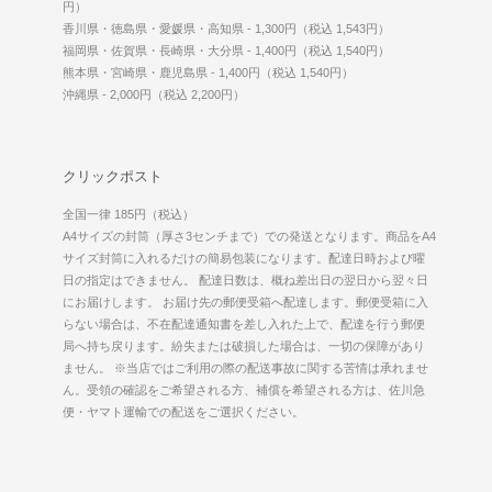
円）
香川県・徳島県・愛媛県・高知県 - 1,300円（税込 1,543円）
福岡県・佐賀県・長崎県・大分県 - 1,400円（税込 1,540円）
熊本県・宮崎県・鹿児島県 - 1,400円（税込 1,540円）
沖縄県 - 2,000円（税込 2,200円）
クリックポスト
全国一律 185円（税込）
A4サイズの封筒（厚さ3センチまで）での発送となります。商品をA4
サイズ封筒に入れるだけの簡易包装になります。配達日時および曜
日の指定はできません。 配達日数は、概ね差出日の翌日から翌々日
にお届けします。 お届け先の郵便受箱へ配達します。郵便受箱に入
らない場合は、不在配達通知書を差し入れた上で、配達を行う郵便
局へ持ち戻ります。紛失または破損した場合は、一切の保障があり
ません。 ※当店ではご利用の際の配送事故に関する苦情は承れませ
ん。受領の確認をご希望される方、補償を希望される方は、佐川急
便・ヤマト運輸での配送をご選択ください。