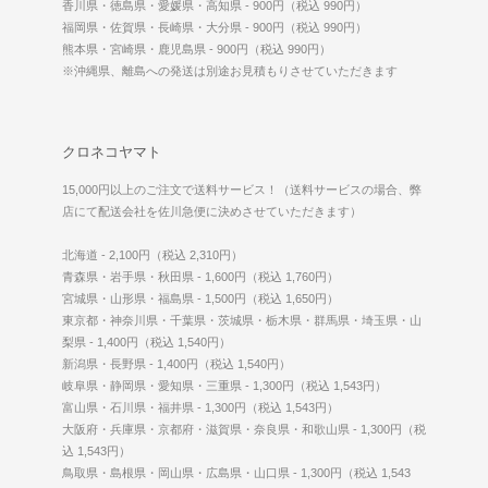
香川県・徳島県・愛媛県・高知県 - 900円（税込 990円）
福岡県・佐賀県・長崎県・大分県 - 900円（税込 990円）
熊本県・宮崎県・鹿児島県 - 900円（税込 990円）
※沖縄県、離島への発送は別途お見積もりさせていただきます
クロネコヤマト
15,000円以上のご注文で送料サービス！（送料サービスの場合、弊
店にて配送会社を佐川急便に決めさせていただきます）
北海道 - 2,100円（税込 2,310円）
青森県・岩手県・秋田県 - 1,600円（税込 1,760円）
宮城県・山形県・福島県 - 1,500円（税込 1,650円）
東京都・神奈川県・千葉県・茨城県・栃木県・群馬県・埼玉県・山
梨県 - 1,400円（税込 1,540円）
新潟県・長野県 - 1,400円（税込 1,540円）
岐阜県・静岡県・愛知県・三重県 - 1,300円（税込 1,543円）
富山県・石川県・福井県 - 1,300円（税込 1,543円）
大阪府・兵庫県・京都府・滋賀県・奈良県・和歌山県 - 1,300円（税
込 1,543円）
鳥取県・島根県・岡山県・広島県・山口県 - 1,300円（税込 1,543