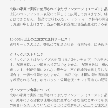
北欧の家庭で実際に使用されてきたヴィンテージ（ユーズド）品
上記のコンディション表記にて詳しくご説明しておりますが、経
とはできません。 新品では味わえない、アンティーク特有の風
うお願い申し上げます。当店の輸入食器類は食品衛生法による装
15,000円以上のご注文で送料サービス！
送料サービスの場合、弊店にて配送会社を「佐川急便」に決めさ
クリックポストとは？
クリックポストはA4サイズの封筒（厚さ3センチまで）での発送
す。配達日時および曜日の指定はできません。 配達日数は、概
達します。郵便受箱に入らない場合は、不在配達通知書を差し入
場合は、一切の保障がありません。 当店ではご利用の際の配送
を希望される方は、ゆうパック・佐川急便・ヤマト運輸での配送
ヴィンテージ食器について
北欧の家庭で実際に使用されてきたヴィンテージ（ユーズド）品
が、経年による劣化や使用の際に生ずる小さな傷などすべてを表
の風合いを楽しんでいただくことにご理解を頂いた上でご注文頂