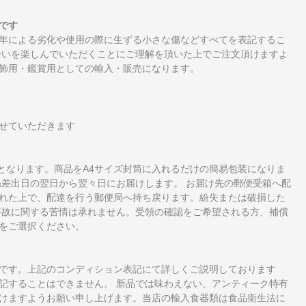
です
年による劣化や使用の際に生ずる小さな傷などすべてを表記するこ
合いを楽しんでいただくことにご理解を頂いた上でご注文頂けますよ
飾用・鑑賞用としての輸入・販売になります。
せていただきます
となります。商品をA4サイズ封筒に入れるだけの簡易包装になりま
ね差出日の翌日から翌々日にお届けします。 お届け先の郵便受箱へ配
れた上で、配達を行う郵便局へ持ち戻ります。紛失または破損した
事故に関する苦情は承れません。受領の確認をご希望される方、補償
をご選択ください。
です。上記のコンディション表記にて詳しくご説明しております
記することはできません。 新品では味わえない、アンティーク特有
けますようお願い申し上げます。当店の輸入食器類は食品衛生法に