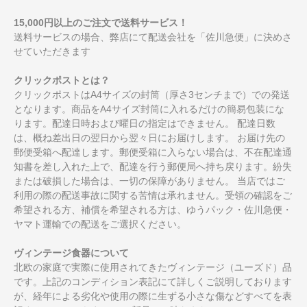
15,000円以上のご注文で送料サービス！
送料サービスの場合、弊店にて配送会社を「佐川急便」に決めさ
せていただきます
クリックポストとは？
クリックポストはA4サイズの封筒（厚さ3センチまで）での発送
となります。商品をA4サイズ封筒に入れるだけの簡易包装にな
ります。配達日時および曜日の指定はできません。 配達日数
は、概ね差出日の翌日から翌々日にお届けします。 お届け先の
郵便受箱へ配達します。郵便受箱に入らない場合は、不在配達通
知書を差し入れた上で、配達を行う郵便局へ持ち戻ります。紛失
または破損した場合は、一切の保障がありません。 当店ではご
利用の際の配送事故に関する苦情は承れません。受領の確認をご
希望される方、補償を希望される方は、ゆうパック・佐川急便・
ヤマト運輸での配送をご選択ください。
ヴィンテージ食器について
北欧の家庭で実際に使用されてきたヴィンテージ（ユーズド）品
です。上記のコンディション表記にて詳しくご説明しております
が、経年による劣化や使用の際に生ずる小さな傷などすべてを表