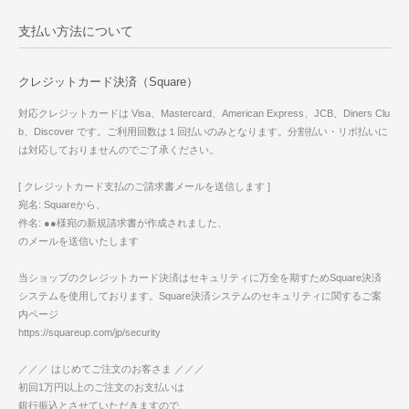
支払い方法について
クレジットカード決済（Square）
対応クレジットカードは Visa、Mastercard、American Express、JCB、Diners Clu
b、Discover です。ご利用回数は１回払いのみとなります。分割払い・リボ払いに
は対応しておりませんのでご了承ください。
[ クレジットカード支払のご請求書メールを送信します ]
宛名: Squareから、
件名: ●●様宛の新規請求書が作成されました、
のメールを送信いたします
当ショップのクレジットカード決済はセキュリティに万全を期すためSquare決済
システムを使用しております。Square決済システムのセキュリティに関するご案
内ページ
https://squareup.com/jp/security
／／／ はじめてご注文のお客さま ／／／
初回1万円以上のご注文のお支払いは
銀行振込とさせていただきますので、