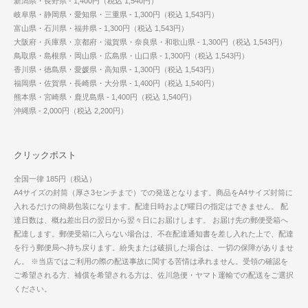
新潟県・長野県 - 1,400円（税込 1,540円）
岐阜県・静岡県・愛知県・三重県 - 1,300円（税込 1,543円）
富山県・石川県・福井県 - 1,300円（税込 1,543円）
大阪府・兵庫県・京都府・滋賀県・奈良県・和歌山県 - 1,300円（税込 1,543円）
鳥取県・島根県・岡山県・広島県・山口県 - 1,300円（税込 1,543円）
香川県・徳島県・愛媛県・高知県 - 1,300円（税込 1,543円）
福岡県・佐賀県・長崎県・大分県 - 1,400円（税込 1,540円）
熊本県・宮崎県・鹿児島県 - 1,400円（税込 1,540円）
沖縄県 - 2,000円（税込 2,200円）
クリックポスト
全国一律 185円（税込）
A4サイズの封筒（厚さ3センチまで）での発送となります。商品をA4サイズ封筒に
入れるだけの簡易包装になります。配達日時および曜日の指定はできません。 配
達日数は、概ね差出日の翌日から翌々日にお届けします。 お届け先の郵便受箱へ
配達します。郵便受箱に入らない場合は、不在配達通知書を差し入れた上で、配達
を行う郵便局へ持ち戻ります。紛失または破損した場合は、一切の保障がありませ
ん。 ※当店ではご利用の際の配送事故に関する苦情は承れません。受領の確認を
ご希望される方、補償を希望される方は、佐川急便・ヤマト運輸での配送をご選択
ください。