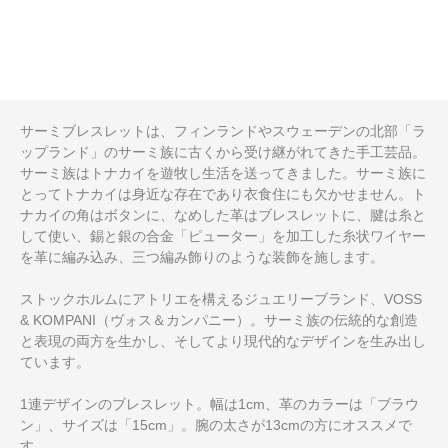
サーミブレスレットは、フィンランドやスウェーデンの北部「ラ
ップランド」のサーミ族に古くから受け継がれてきた手工芸品。
サーミ族はトナカイを遊牧し生活を送ってきました。サーミ族に
とってトナカイは身近な存在であり衣食住にも欠かせません。ト
ナカイの角はボタンに、なめした革はブレスレットに、腱は糸と
して使い、錫と銀の合金「ピューター」を加工した糸状ワイヤー
を革に編み込み、三つ編み飾りのような装飾を施します。
ストックホルムにアトリエを構えるジュエリーブランド、VOSS
& KOMPANI（ヴォス＆カンパニー）。サーミ族の伝統的な創造
と表現の両方を生かし、そしてより現代的なデザインを生み出し
ています。
1連デザインのブレスレット。幅は1cm、革のカラーは「ブラウ
ン」、サイズは「15cm」。腕の太さが13cmの方にオススメで
す。