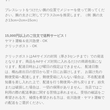
ブレスレットをつけたい腕の位置でメジャーを使って測ってくだ
さい。腕の太さに対してプラス2cmを推奨します。（例: 腕の太
さ13cm+2cm=15cm）
15,000円以上のご注文で送料サービス！
ヤマト運輸＆佐川急便 - OK
クリックポスト - OK
クリックポストはA4サイズの封筒（厚さ3センチまで）での発送
となります。商品をA4サイズ封筒に入れるだけの簡易包装にな
ります。配達日時および曜日の指定はできません。 配達日数
は、概ね差出日の翌日から翌々日にお届けします。 お届け先の
郵便受箱へ配達します。郵便受箱に入らない場合は、不在配達通
知書を差し入れた上で、配達を行う郵便局へ持ち戻ります。紛失
または破損した場合は、一切の保障がありません。 当店ではご
利用の際の配送事故に関する苦情は承れません。受領の確認をご
希望される方、補償を希望される方は、佐川急便・ヤマト運輸で
の配送をご選択ください。