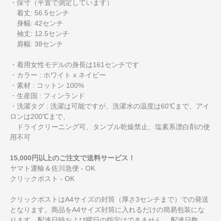
・採寸（平置で測定しています）
着丈: 56.5センチ
身幅: 42センチ
袖丈: 12.5センチ
肩幅: 38センチ
・着用女性モデルの身長は161センチです
・カラー : ホワイト x ネイビー
・素材 : コットン 100%
・生産国 : フィンランド
・洗濯タグ : 洗濯は可能ですが、洗濯水の温度は60℃まで、アイ
ロンは200℃まで、
ドライクリーニング可、タンブル乾燥禁止、塩素系漂白剤の使
用不可
15,000円以上のご注文で送料サービス！
ヤマト運輸＆佐川急便 - OK
クリックポスト - OK
クリックポストはA4サイズの封筒（厚さ3センチまで）での発送
となります。商品をA4サイズ封筒に入れるだけの簡易包装にな
ります。配達日時および曜日の指定はできません。 配達日数