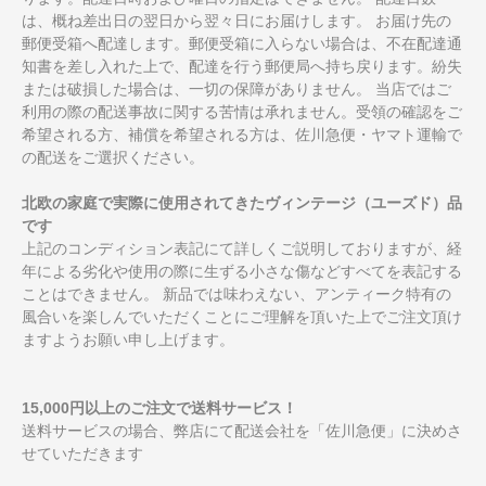
は、概ね差出日の翌日から翌々日にお届けします。 お届け先の
郵便受箱へ配達します。郵便受箱に入らない場合は、不在配達通
知書を差し入れた上で、配達を行う郵便局へ持ち戻ります。紛失
または破損した場合は、一切の保障がありません。 当店ではご
利用の際の配送事故に関する苦情は承れません。受領の確認をご
希望される方、補償を希望される方は、佐川急便・ヤマト運輸で
の配送をご選択ください。
北欧の家庭で実際に使用されてきたヴィンテージ（ユーズド）品
です
上記のコンディション表記にて詳しくご説明しておりますが、経
年による劣化や使用の際に生ずる小さな傷などすべてを表記する
ことはできません。 新品では味わえない、アンティーク特有の
風合いを楽しんでいただくことにご理解を頂いた上でご注文頂け
ますようお願い申し上げます。
15,000円以上のご注文で送料サービス！
送料サービスの場合、弊店にて配送会社を「佐川急便」に決めさ
せていただきます