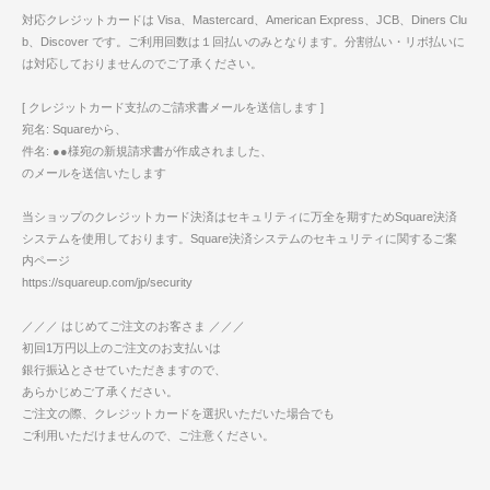
対応クレジットカードは Visa、Mastercard、American Express、JCB、Diners Clu
b、Discover です。ご利用回数は１回払いのみとなります。分割払い・リボ払いに
は対応しておりませんのでご了承ください。
[ クレジットカード支払のご請求書メールを送信します ]
宛名: Squareから、
件名: ●●様宛の新規請求書が作成されました、
のメールを送信いたします
当ショップのクレジットカード決済はセキュリティに万全を期すためSquare決済
システムを使用しております。Square決済システムのセキュリティに関するご案
内ページ
https://squareup.com/jp/security
／／／ はじめてご注文のお客さま ／／／
初回1万円以上のご注文のお支払いは
銀行振込とさせていただきますので、
あらかじめご了承ください。
ご注文の際、クレジットカードを選択いただいた場合でも
ご利用いただけませんので、ご注意ください。