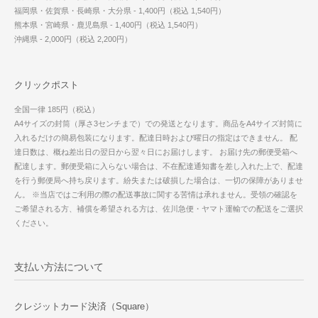
福岡県・佐賀県・長崎県・大分県 - 1,400円（税込 1,540円）
熊本県・宮崎県・鹿児島県 - 1,400円（税込 1,540円）
沖縄県 - 2,000円（税込 2,200円）
クリックポスト
全国一律 185円（税込）
A4サイズの封筒（厚さ3センチまで）での発送となります。商品をA4サイズ封筒に
入れるだけの簡易包装になります。配達日時および曜日の指定はできません。 配
達日数は、概ね差出日の翌日から翌々日にお届けします。 お届け先の郵便受箱へ
配達します。郵便受箱に入らない場合は、不在配達通知書を差し入れた上で、配達
を行う郵便局へ持ち戻ります。紛失または破損した場合は、一切の保障がありませ
ん。 ※当店ではご利用の際の配送事故に関する苦情は承れません。受領の確認を
ご希望される方、補償を希望される方は、佐川急便・ヤマト運輸での配送をご選択
ください。
支払い方法について
クレジットカード決済（Square）