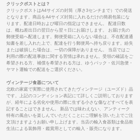
クリックポストとは？
クリックポストはA4サイズの封筒（厚さ3センチまで）での発送
となります。商品をA4サイズ封筒に入れるだけの簡易包装にな
ります。配達日時および曜日の指定はできません。 配達日数
は、概ね差出日の翌日から翌々日にお届けします。 お届け先の
郵便受箱へ配達します。郵便受箱に入らない場合は、不在配達通
知書を差し入れた上で、配達を行う郵便局へ持ち戻ります。紛失
または破損した場合は、一切の保障がありません。 当店ではご
利用の際の配送事故に関する苦情は承れません。受領の確認をご
希望される方、補償を希望される方は、ゆうパック・佐川急便・
ヤマト運輸での配送をご選択ください。
ヴィンテージ食器について
北欧の家庭で実際に使用されてきたヴィンテージ（ユーズド）品
です。上記のコンディション表記にて詳しくご説明しております
が、経年による劣化や使用の際に生ずる小さな傷などすべてを表
記することはできません。 新品では味わえない、アンティーク
特有の風合いを楽しんでいただくことにご理解を頂いた上でご注
文頂けますようお願い申し上げます。当店の輸入食器類は食品衛
生法による装飾用・鑑賞用としての輸入・販売になります。