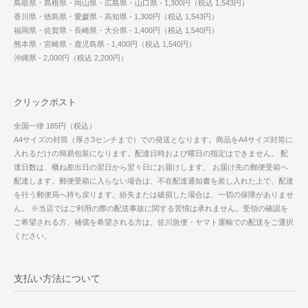
鳥取県・島根県・岡山県・広島県・山口県 - 1,300円（税込 1,543円）
香川県・徳島県・愛媛県・高知県 - 1,300円（税込 1,543円）
福岡県・佐賀県・長崎県・大分県 - 1,400円（税込 1,540円）
熊本県・宮崎県・鹿児島県 - 1,400円（税込 1,540円）
沖縄県 - 2,000円（税込 2,200円）
クリックポスト
全国一律 185円（税込）
A4サイズの封筒（厚さ3センチまで）での発送となります。商品をA4サイズ封筒に
入れるだけの簡易包装になります。配達日時および曜日の指定はできません。 配
達日数は、概ね差出日の翌日から翌々日にお届けします。 お届け先の郵便受箱へ
配達します。郵便受箱に入らない場合は、不在配達通知書を差し入れた上で、配達
を行う郵便局へ持ち戻ります。紛失または破損した場合は、一切の保障がありませ
ん。 ※当店ではご利用の際の配送事故に関する苦情は承れません。受領の確認を
ご希望される方、補償を希望される方は、佐川急便・ヤマト運輸での配送をご選択
ください。
支払い方法について