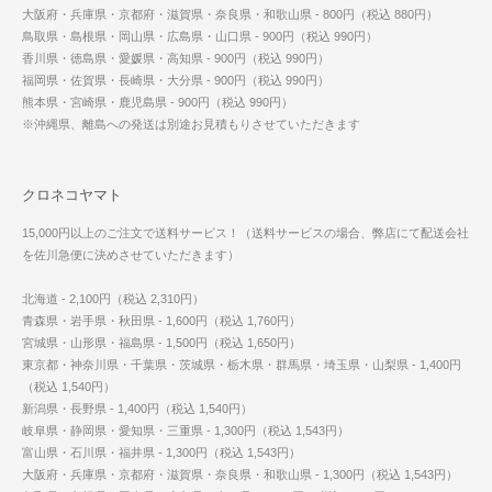
大阪府・兵庫県・京都府・滋賀県・奈良県・和歌山県 - 800円（税込 880円）
鳥取県・島根県・岡山県・広島県・山口県 - 900円（税込 990円）
香川県・徳島県・愛媛県・高知県 - 900円（税込 990円）
福岡県・佐賀県・長崎県・大分県 - 900円（税込 990円）
熊本県・宮崎県・鹿児島県 - 900円（税込 990円）
※沖縄県、離島への発送は別途お見積もりさせていただきます
クロネコヤマト
15,000円以上のご注文で送料サービス！（送料サービスの場合、弊店にて配送会社
を佐川急便に決めさせていただきます）
北海道 - 2,100円（税込 2,310円）
青森県・岩手県・秋田県 - 1,600円（税込 1,760円）
宮城県・山形県・福島県 - 1,500円（税込 1,650円）
東京都・神奈川県・千葉県・茨城県・栃木県・群馬県・埼玉県・山梨県 - 1,400円
（税込 1,540円）
新潟県・長野県 - 1,400円（税込 1,540円）
岐阜県・静岡県・愛知県・三重県 - 1,300円（税込 1,543円）
富山県・石川県・福井県 - 1,300円（税込 1,543円）
大阪府・兵庫県・京都府・滋賀県・奈良県・和歌山県 - 1,300円（税込 1,543円）