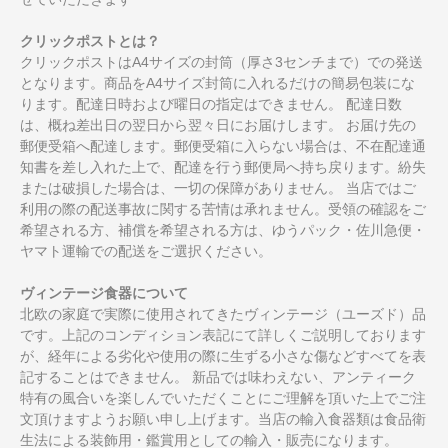
クリックポストとは？
クリックポストはA4サイズの封筒（厚さ3センチまで）での発送
となります。商品をA4サイズ封筒に入れるだけの簡易包装にな
ります。配達日時および曜日の指定はできません。 配達日数
は、概ね差出日の翌日から翌々日にお届けします。 お届け先の
郵便受箱へ配達します。郵便受箱に入らない場合は、不在配達通
知書を差し入れた上で、配達を行う郵便局へ持ち戻ります。紛失
または破損した場合は、一切の保障がありません。 当店ではご
利用の際の配送事故に関する苦情は承れません。受領の確認をご
希望される方、補償を希望される方は、ゆうパック・佐川急便・
ヤマト運輸での配送をご選択ください。
ヴィンテージ食器について
北欧の家庭で実際に使用されてきたヴィンテージ（ユーズド）品
です。上記のコンディション表記にて詳しくご説明しております
が、経年による劣化や使用の際に生ずる小さな傷などすべてを表
記することはできません。 新品では味わえない、アンティーク
特有の風合いを楽しんでいただくことにご理解を頂いた上でご注
文頂けますようお願い申し上げます。当店の輸入食器類は食品衛
生法による装飾用・鑑賞用としての輸入・販売になります。