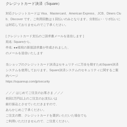
クレジットカード決済（Square）
対応クレジットカードは Visa、Mastercard、American Express、JCB、Diners Clu
b、Discover です。ご利用回数は１回払いのみとなります。分割払い・リボ払いに
は対応しておりませんのでご了承ください。
[ クレジットカード支払のご請求書メールを送信します ]
宛名: Squareから、
件名: ●●様宛の新規請求書が作成されました、
のメールを送信いたします
当ショップのクレジットカード決済はセキュリティに万全を期すためSquare決済
システムを使用しております。Square決済システムのセキュリティに関するご案
内ページ
https://squareup.com/jp/security
／／／ はじめてご注文のお客さま ／／／
初回1万円以上のご注文のお支払いは
銀行振込とさせていただきますので、
あらかじめご了承ください。
ご注文の際、クレジットカードを選択いただいた場合でも
ご利用いただけませんので、ご注意ください。