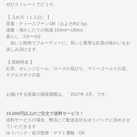
ぜひストレートでどうぞ。
【 入れ方（１人分） 】
茶葉：ティースプーン1杯（およそ約2.5g）
湯量：沸かしたての熱湯 150ml〜180ml
蒸らし：2分〜3分
短いと軽快でフルーティーに。長いと重厚な紅茶の味わいをお
楽しみ頂けます。
【 原材料名 】
紅茶、オレンジピール、ローズの花びら、マリーゴールドの花、
ヤグルマギクの花
お届けする茶葉の賞味期限は、「2027年 3月」です。
15,000円以上のご注文で送料サービス！
送料サービスの場合、弊店にて配送会社をゆうパックに決めさせ
ていただきます
ゆうパック・佐川急便・ヤマト運輸 - OK