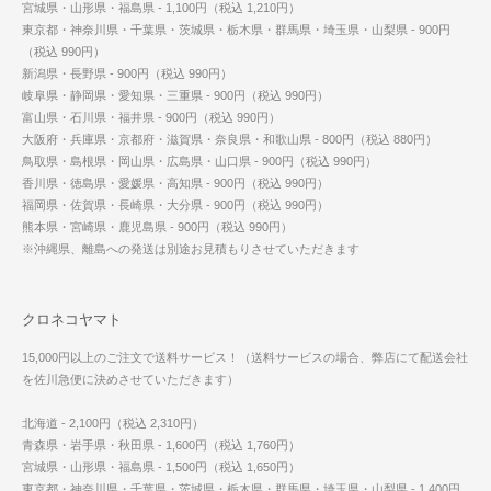
宮城県・山形県・福島県 - 1,100円（税込 1,210円）
東京都・神奈川県・千葉県・茨城県・栃木県・群馬県・埼玉県・山梨県 - 900円
（税込 990円）
新潟県・長野県 - 900円（税込 990円）
岐阜県・静岡県・愛知県・三重県 - 900円（税込 990円）
富山県・石川県・福井県 - 900円（税込 990円）
大阪府・兵庫県・京都府・滋賀県・奈良県・和歌山県 - 800円（税込 880円）
鳥取県・島根県・岡山県・広島県・山口県 - 900円（税込 990円）
香川県・徳島県・愛媛県・高知県 - 900円（税込 990円）
福岡県・佐賀県・長崎県・大分県 - 900円（税込 990円）
熊本県・宮崎県・鹿児島県 - 900円（税込 990円）
※沖縄県、離島への発送は別途お見積もりさせていただきます
クロネコヤマト
15,000円以上のご注文で送料サービス！（送料サービスの場合、弊店にて配送会社
を佐川急便に決めさせていただきます）
北海道 - 2,100円（税込 2,310円）
青森県・岩手県・秋田県 - 1,600円（税込 1,760円）
宮城県・山形県・福島県 - 1,500円（税込 1,650円）
東京都・神奈川県・千葉県・茨城県・栃木県・群馬県・埼玉県・山梨県 - 1,400円