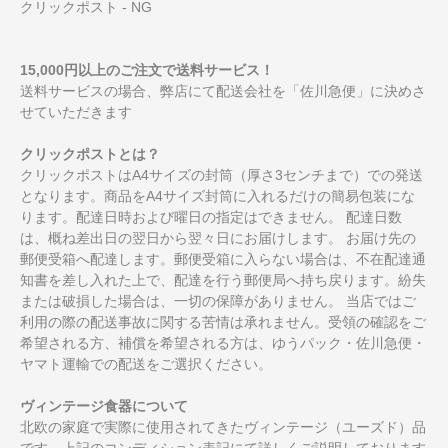
クリックポスト - NG
15,000円以上のご注文で送料サービス！
送料サービスの場合、弊店にて配送会社を「佐川急便」に決めさ
せていただきます
クリックポストとは？
クリックポストはA4サイズの封筒（厚さ3センチまで）での発送
となります。商品をA4サイズ封筒に入れるだけの簡易包装にな
ります。配達日時および曜日の指定はできません。 配達日数
は、概ね差出日の翌日から翌々日にお届けします。 お届け先の
郵便受箱へ配達します。郵便受箱に入らない場合は、不在配達通
知書を差し入れた上で、配達を行う郵便局へ持ち戻ります。紛失
または破損した場合は、一切の保障がありません。 当店ではご
利用の際の配送事故に関する苦情は承れません。受領の確認をご
希望される方、補償を希望される方は、ゆうパック・佐川急便・
ヤマト運輸での配送をご選択ください。
ヴィンテージ食器について
北欧の家庭で実際に使用されてきたヴィンテージ（ユーズド）品
です。上記のコンディション表記にて詳しくご説明しております