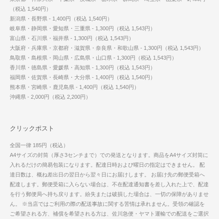
（税込 1,540円）
新潟県・長野県 - 1,400円（税込 1,540円）
岐阜県・静岡県・愛知県・三重県 - 1,300円（税込 1,543円）
富山県・石川県・福井県 - 1,300円（税込 1,543円）
大阪府・兵庫県・京都府・滋賀県・奈良県・和歌山県 - 1,300円（税込 1,543円）
鳥取県・島根県・岡山県・広島県・山口県 - 1,300円（税込 1,543円）
香川県・徳島県・愛媛県・高知県 - 1,300円（税込 1,543円）
福岡県・佐賀県・長崎県・大分県 - 1,400円（税込 1,540円）
熊本県・宮崎県・鹿児島県 - 1,400円（税込 1,540円）
沖縄県 - 2,000円（税込 2,200円）
クリックポスト
全国一律 185円（税込）
A4サイズの封筒（厚さ3センチまで）での発送となります。商品をA4サイズ封筒に
入れるだけの簡易包装になります。配達日時および曜日の指定はできません。 配
達日数は、概ね差出日の翌日から翌々日にお届けします。 お届け先の郵便受箱へ
配達します。郵便受箱に入らない場合は、不在配達通知書を差し入れた上で、配達
を行う郵便局へ持ち戻ります。紛失または破損した場合は、一切の保障がありませ
ん。 ※当店ではご利用の際の配送事故に関する苦情は承れません。受領の確認を
ご希望される方、補償を希望される方は、佐川急便・ヤマト運輸での配送をご選択