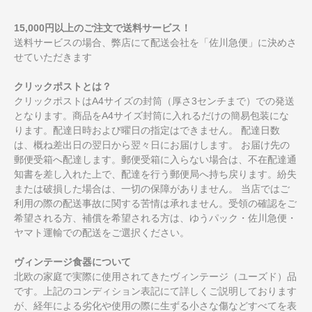
15,000円以上のご注文で送料サービス！
送料サービスの場合、弊店にて配送会社を「佐川急便」に決めさ
せていただきます
クリックポストとは？
クリックポストはA4サイズの封筒（厚さ3センチまで）での発送
となります。商品をA4サイズ封筒に入れるだけの簡易包装にな
ります。配達日時および曜日の指定はできません。 配達日数
は、概ね差出日の翌日から翌々日にお届けします。 お届け先の
郵便受箱へ配達します。郵便受箱に入らない場合は、不在配達通
知書を差し入れた上で、配達を行う郵便局へ持ち戻ります。紛失
または破損した場合は、一切の保障がありません。 当店ではご
利用の際の配送事故に関する苦情は承れません。受領の確認をご
希望される方、補償を希望される方は、ゆうパック・佐川急便・
ヤマト運輸での配送をご選択ください。
ヴィンテージ食器について
北欧の家庭で実際に使用されてきたヴィンテージ（ユーズド）品
です。上記のコンディション表記にて詳しくご説明しております
が、経年による劣化や使用の際に生ずる小さな傷などすべてを表