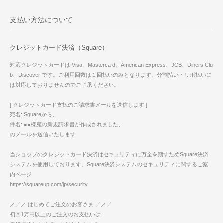
支払い方法について
クレジットカード決済（Square）
対応クレジットカードは Visa、Mastercard、American Express、JCB、Diners Clu
b、Discover です。ご利用回数は１回払いのみとなります。分割払い・リボ払いに
は対応しておりませんのでご了承ください。
[ クレジットカード支払のご請求書メールを送信します ]
宛名: Squareから、
件名: ●●様宛の新規請求書が作成されました、
のメールを送信いたします
当ショップのクレジットカード決済はセキュリティに万全を期すためSquare決済
システムを使用しております。Square決済システムのセキュリティに関するご案
内ページ
https://squareup.com/jp/security
／／／ はじめてご注文のお客さま ／／／
初回1万円以上のご注文のお支払いは