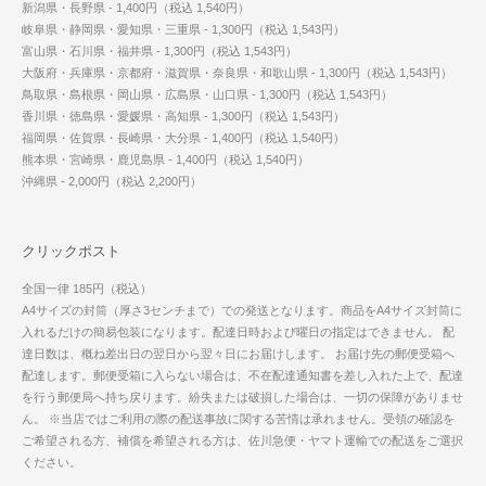
新潟県・長野県 - 1,400円（税込 1,540円）
岐阜県・静岡県・愛知県・三重県 - 1,300円（税込 1,543円）
富山県・石川県・福井県 - 1,300円（税込 1,543円）
大阪府・兵庫県・京都府・滋賀県・奈良県・和歌山県 - 1,300円（税込 1,543円）
鳥取県・島根県・岡山県・広島県・山口県 - 1,300円（税込 1,543円）
香川県・徳島県・愛媛県・高知県 - 1,300円（税込 1,543円）
福岡県・佐賀県・長崎県・大分県 - 1,400円（税込 1,540円）
熊本県・宮崎県・鹿児島県 - 1,400円（税込 1,540円）
沖縄県 - 2,000円（税込 2,200円）
クリックポスト
全国一律 185円（税込）
A4サイズの封筒（厚さ3センチまで）での発送となります。商品をA4サイズ封筒に
入れるだけの簡易包装になります。配達日時および曜日の指定はできません。 配
達日数は、概ね差出日の翌日から翌々日にお届けします。 お届け先の郵便受箱へ
配達します。郵便受箱に入らない場合は、不在配達通知書を差し入れた上で、配達
を行う郵便局へ持ち戻ります。紛失または破損した場合は、一切の保障がありませ
ん。 ※当店ではご利用の際の配送事故に関する苦情は承れません。受領の確認を
ご希望される方、補償を希望される方は、佐川急便・ヤマト運輸での配送をご選択
ください。