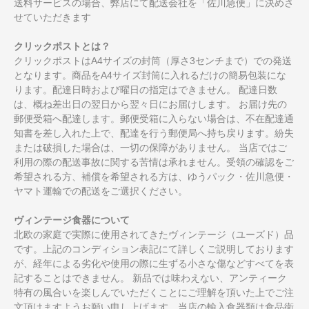
送料サービスの場合、弊店にて配送会社を「佐川急便」に決めさ
せていただきます
クリックポストとは？
クリックポストはA4サイズの封筒（厚さ3センチまで）での発送
となります。商品をA4サイズ封筒に入れるだけの簡易包装にな
ります。配達日時および曜日の指定はできません。 配達日数
は、概ね差出日の翌日から翌々日にお届けします。 お届け先の
郵便受箱へ配達します。郵便受箱に入らない場合は、不在配達通
知書を差し入れた上で、配達を行う郵便局へ持ち戻ります。紛失
または破損した場合は、一切の保障がありません。 当店ではご
利用の際の配送事故に関する苦情は承れません。受領の確認をご
希望される方、補償を希望される方は、ゆうパック・佐川急便・
ヤマト運輸での配送をご選択ください。
ヴィンテージ食器について
北欧の家庭で実際に使用されてきたヴィンテージ（ユーズド）品
です。上記のコンディション表記にて詳しくご説明しております
が、経年による劣化や使用の際に生ずる小さな傷などすべてを表
記することはできません。 新品では味わえない、アンティーク
特有の風合いを楽しんでいただくことにご理解を頂いた上でご注
文頂けますようお願い申し上げます。当店の輸入食器類は食品衛