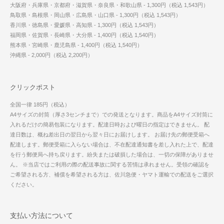
大阪府・兵庫県・京都府・滋賀県・奈良県・和歌山県 - 1,300円（税込 1,543円）
鳥取県・島根県・岡山県・広島県・山口県 - 1,300円（税込 1,543円）
香川県・徳島県・愛媛県・高知県 - 1,300円（税込 1,543円）
福岡県・佐賀県・長崎県・大分県 - 1,400円（税込 1,540円）
熊本県・宮崎県・鹿児島県 - 1,400円（税込 1,540円）
沖縄県 - 2,000円（税込 2,200円）
クリックポスト
全国一律 185円（税込）
A4サイズの封筒（厚さ3センチまで）での発送となります。商品をA4サイズ封筒に
入れるだけの簡易包装になります。配達日時および曜日の指定はできません。 配
達日数は、概ね差出日の翌日から翌々日にお届けします。 お届け先の郵便受箱へ
配達します。郵便受箱に入らない場合は、不在配達通知書を差し入れた上で、配達
を行う郵便局へ持ち戻ります。紛失または破損した場合は、一切の保障がありませ
ん。 ※当店ではご利用の際の配送事故に関する苦情は承れません。受領の確認を
ご希望される方、補償を希望される方は、佐川急便・ヤマト運輸での配送をご選択
ください。
支払い方法について