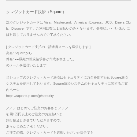
クレジットカード決済（Square）
対応クレジットカードは Visa、Mastercard、American Express、JCB、Diners Clu
b、Discover です。ご利用回数は１回払いのみとなります。分割払い・リボ払いに
は対応しておりませんのでご了承ください。
[ クレジットカード支払のご請求書メールを送信します ]
宛名: Squareから、
件名: ●●様宛の新規請求書が作成されました、
のメールを送信いたします
当ショップのクレジットカード決済はセキュリティに万全を期すためSquare決済
システムを使用しております。Square決済システムのセキュリティに関するご案
内ページ
https://squareup.com/jp/security
／／／ はじめてご注文のお客さま ／／／
初回1万円以上のご注文のお支払いは
銀行振込とさせていただきますので、
あらかじめご了承ください。
ご注文の際、クレジットカードを選択いただいた場合でも