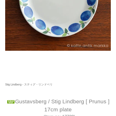
Stig Lindberg - スティグ・リンドベリ
Gustavsberg / Stig Lindberg [ Prunus ]
17cm plate