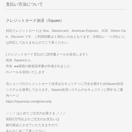
支払い方法について
クレジットカード決済（Square）
対応クレジットカードは Visa、Mastercard、American Express、JCB、Diners Clu
b、Discover です。ご利用回数は１回払いのみとなります。分割払い・リボ払いに
は対応しておりませんのでご了承ください。
[ クレジットカード支払のご請求書メールを送信します ]
宛名: Squareから、
件名: ●●様宛の新規請求書が作成されました、
のメールを送信いたします
当ショップのクレジットカード決済はセキュリティに万全を期すためSquare決済
システムを使用しております。Square決済システムのセキュリティに関するご案
内ページ
https://squareup.com/jp/security
／／／ はじめてご注文のお客さま ／／／
初回1万円以上のご注文のお支払いは
銀行振込とさせていただきますので、
あらかじめご了承ください。