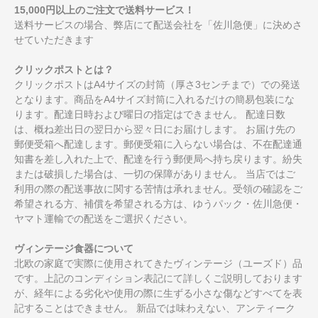
15,000円以上のご注文で送料サービス！
送料サービスの場合、弊店にて配送会社を「佐川急便」に決めさ
せていただきます
クリックポストとは？
クリックポストはA4サイズの封筒（厚さ3センチまで）での発送
となります。商品をA4サイズ封筒に入れるだけの簡易包装にな
ります。配達日時および曜日の指定はできません。 配達日数
は、概ね差出日の翌日から翌々日にお届けします。 お届け先の
郵便受箱へ配達します。郵便受箱に入らない場合は、不在配達通
知書を差し入れた上で、配達を行う郵便局へ持ち戻ります。紛失
または破損した場合は、一切の保障がありません。 当店ではご
利用の際の配送事故に関する苦情は承れません。受領の確認をご
希望される方、補償を希望される方は、ゆうパック・佐川急便・
ヤマト運輸での配送をご選択ください。
ヴィンテージ食器について
北欧の家庭で実際に使用されてきたヴィンテージ（ユーズド）品
です。上記のコンディション表記にて詳しくご説明しております
が、経年による劣化や使用の際に生ずる小さな傷などすべてを表
記することはできません。 新品では味わえない、アンティーク