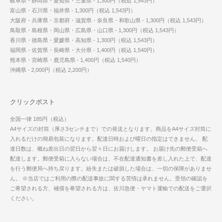
岐阜県・静岡県・愛知県・三重県 - 1,300円（税込 1,543円）
富山県・石川県・福井県 - 1,300円（税込 1,543円）
大阪府・兵庫県・京都府・滋賀県・奈良県・和歌山県 - 1,300円（税込 1,543円）
鳥取県・島根県・岡山県・広島県・山口県 - 1,300円（税込 1,543円）
香川県・徳島県・愛媛県・高知県 - 1,300円（税込 1,543円）
福岡県・佐賀県・長崎県・大分県 - 1,400円（税込 1,540円）
熊本県・宮崎県・鹿児島県 - 1,400円（税込 1,540円）
沖縄県 - 2,000円（税込 2,200円）
クリックポスト
全国一律 185円（税込）
A4サイズの封筒（厚さ3センチまで）での発送となります。商品をA4サイズ封筒に
入れるだけの簡易包装になります。配達日時および曜日の指定はできません。 配
達日数は、概ね差出日の翌日から翌々日にお届けします。 お届け先の郵便受箱へ
配達します。郵便受箱に入らない場合は、不在配達通知書を差し入れた上で、配達
を行う郵便局へ持ち戻ります。紛失または破損した場合は、一切の保障がありませ
ん。 ※当店ではご利用の際の配送事故に関する苦情は承れません。受領の確認を
ご希望される方、補償を希望される方は、佐川急便・ヤマト運輸での配送をご選択
ください。