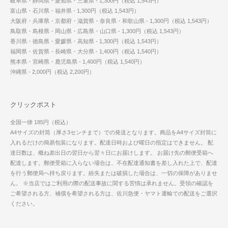
岐阜県・静岡県・愛知県・三重県 - 1,300円（税込 1,543円）
富山県・石川県・福井県 - 1,300円（税込 1,543円）
大阪府・兵庫県・京都府・滋賀県・奈良県・和歌山県 - 1,300円（税込 1,543円）
鳥取県・島根県・岡山県・広島県・山口県 - 1,300円（税込 1,543円）
香川県・徳島県・愛媛県・高知県 - 1,300円（税込 1,543円）
福岡県・佐賀県・長崎県・大分県 - 1,400円（税込 1,540円）
熊本県・宮崎県・鹿児島県 - 1,400円（税込 1,540円）
沖縄県 - 2,000円（税込 2,200円）
クリックポスト
全国一律 185円（税込）
A4サイズの封筒（厚さ3センチまで）での発送となります。商品をA4サイズ封筒に
入れるだけの簡易包装になります。配達日時および曜日の指定はできません。 配
達日数は、概ね差出日の翌日から翌々日にお届けします。 お届け先の郵便受箱へ
配達します。郵便受箱に入らない場合は、不在配達通知書を差し入れた上で、配達
を行う郵便局へ持ち戻ります。紛失または破損した場合は、一切の保障がありませ
ん。 ※当店ではご利用の際の配送事故に関する苦情は承れません。受領の確認を
ご希望される方、補償を希望される方は、佐川急便・ヤマト運輸での配送をご選択
ください。