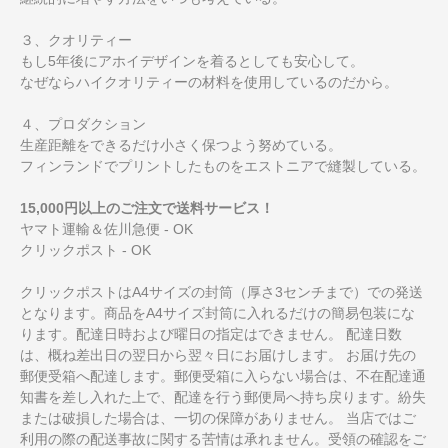
３、クオリティー
もし5年後にアホイデザインを着るとしても安心して。
なぜならハイクオリティーの材料を使用しているのだから。
４、プロダクション
生産距離をできるだけ小さく保つよう努めている。
フィンランドでプリントしたものをエストニアで縫製している。
15,000円以上のご注文で送料サービス！
ヤマト運輸＆佐川急便 - OK
クリックポスト - OK
クリックポストはA4サイズの封筒（厚さ3センチまで）での発送
となります。商品をA4サイズ封筒に入れるだけの簡易包装にな
ります。配達日時および曜日の指定はできません。 配達日数
は、概ね差出日の翌日から翌々日にお届けします。 お届け先の
郵便受箱へ配達します。郵便受箱に入らない場合は、不在配達通
知書を差し入れた上で、配達を行う郵便局へ持ち戻ります。紛失
または破損した場合は、一切の保障がありません。 当店ではご
利用の際の配送事故に関する苦情は承れません。受領の確認をご