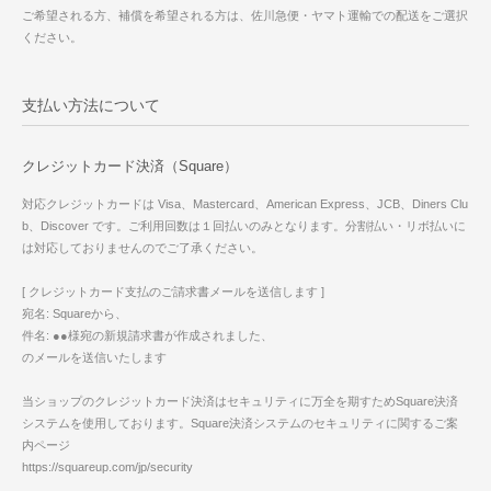
ご希望される方、補償を希望される方は、佐川急便・ヤマト運輸での配送をご選択
ください。
支払い方法について
クレジットカード決済（Square）
対応クレジットカードは Visa、Mastercard、American Express、JCB、Diners Clu
b、Discover です。ご利用回数は１回払いのみとなります。分割払い・リボ払いに
は対応しておりませんのでご了承ください。
[ クレジットカード支払のご請求書メールを送信します ]
宛名: Squareから、
件名: ●●様宛の新規請求書が作成されました、
のメールを送信いたします
当ショップのクレジットカード決済はセキュリティに万全を期すためSquare決済
システムを使用しております。Square決済システムのセキュリティに関するご案
内ページ
https://squareup.com/jp/security