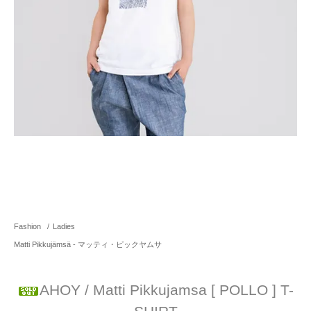
Fashion
/
Ladies
Matti Pikkujämsä - マッティ・ピックヤムサ
AHOY / Matti Pikkujamsa [ POLLO ] T-