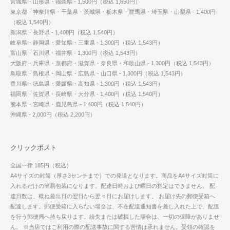
宮城県・山形県・福島県 - 1,500円（税込 1,650円）
東京都・神奈川県・千葉県・茨城県・栃木県・群馬県・埼玉県・山梨県 - 1,400円
（税込 1,540円）
新潟県・長野県 - 1,400円（税込 1,540円）
岐阜県・静岡県・愛知県・三重県 - 1,300円（税込 1,543円）
富山県・石川県・福井県 - 1,300円（税込 1,543円）
大阪府・兵庫県・京都府・滋賀県・奈良県・和歌山県 - 1,300円（税込 1,543円）
鳥取県・島根県・岡山県・広島県・山口県 - 1,300円（税込 1,543円）
香川県・徳島県・愛媛県・高知県 - 1,300円（税込 1,543円）
福岡県・佐賀県・長崎県・大分県 - 1,400円（税込 1,540円）
熊本県・宮崎県・鹿児島県 - 1,400円（税込 1,540円）
沖縄県 - 2,000円（税込 2,200円）
クリックポスト
全国一律 185円（税込）
A4サイズの封筒（厚さ3センチまで）での発送となります。商品をA4サイズ封筒に
入れるだけの簡易包装になります。配達日時および曜日の指定はできません。 配
達日数は、概ね差出日の翌日から翌々日にお届けします。 お届け先の郵便受箱へ
配達します。郵便受箱に入らない場合は、不在配達通知書を差し入れた上で、配達
を行う郵便局へ持ち戻ります。紛失または破損した場合は、一切の保障がありませ
ん。 ※当店ではご利用の際の配送事故に関する苦情は承れません。受領の確認を