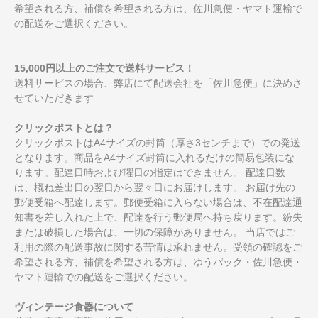
希望される方、補償を希望される方は、佐川急便・ヤマト運輸で
の配送をご選択ください。
15,000円以上のご注文で送料サービス！
送料サービスの場合、弊店にて配送会社を「佐川急便」に決めさ
せていただきます
クリックポストとは？
クリックポストはA4サイズの封筒（厚さ3センチまで）での発送
となります。商品をA4サイズ封筒に入れるだけの簡易包装にな
ります。配達日時および曜日の指定はできません。 配達日数
は、概ね差出日の翌日から翌々日にお届けします。 お届け先の
郵便受箱へ配達します。郵便受箱に入らない場合は、不在配達通
知書を差し入れた上で、配達を行う郵便局へ持ち戻ります。紛失
または破損した場合は、一切の保障がありません。 当店ではご
利用の際の配送事故に関する苦情は承れません。受領の確認をご
希望される方、補償を希望される方は、ゆうパック・佐川急便・
ヤマト運輸での配送をご選択ください。
ヴィンテージ食器について