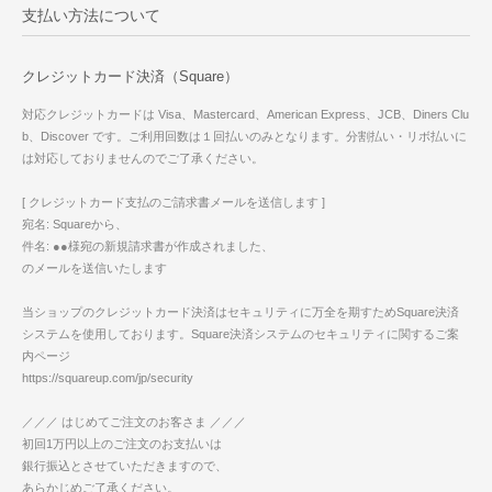
支払い方法について
クレジットカード決済（Square）
対応クレジットカードは Visa、Mastercard、American Express、JCB、Diners Clu
b、Discover です。ご利用回数は１回払いのみとなります。分割払い・リボ払いに
は対応しておりませんのでご了承ください。
[ クレジットカード支払のご請求書メールを送信します ]
宛名: Squareから、
件名: ●●様宛の新規請求書が作成されました、
のメールを送信いたします
当ショップのクレジットカード決済はセキュリティに万全を期すためSquare決済
システムを使用しております。Square決済システムのセキュリティに関するご案
内ページ
https://squareup.com/jp/security
／／／ はじめてご注文のお客さま ／／／
初回1万円以上のご注文のお支払いは
銀行振込とさせていただきますので、
あらかじめご了承ください。