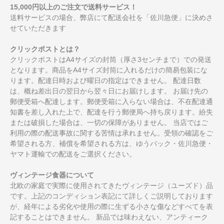
15,000円以上のご注文で送料サービス！
送料サービスの場合、弊店にて配送会社を「佐川急便」に決めさ
せていただきます
クリックポストとは？
クリックポストはA4サイズの封筒（厚さ3センチまで）での発送
となります。商品をA4サイズ封筒に入れるだけの簡易包装にな
ります。配達日時および曜日の指定はできません。 配達日数
は、概ね差出日の翌日から翌々日にお届けします。 お届け先の
郵便受箱へ配達します。郵便受箱に入らない場合は、不在配達通
知書を差し入れた上で、配達を行う郵便局へ持ち戻ります。紛失
または破損した場合は、一切の保障がありません。 当店ではご
利用の際の配送事故に関する苦情は承れません。受領の確認をご
希望される方、補償を希望される方は、ゆうパック・佐川急便・
ヤマト運輸での配送をご選択ください。
ヴィンテージ食器について
北欧の家庭で実際に使用されてきたヴィンテージ（ユーズド）品
です。上記のコンディション表記にて詳しくご説明しております
が、経年による劣化や使用の際に生ずる小さな傷などすべてを表
記することはできません。 新品では味わえない、アンティーク