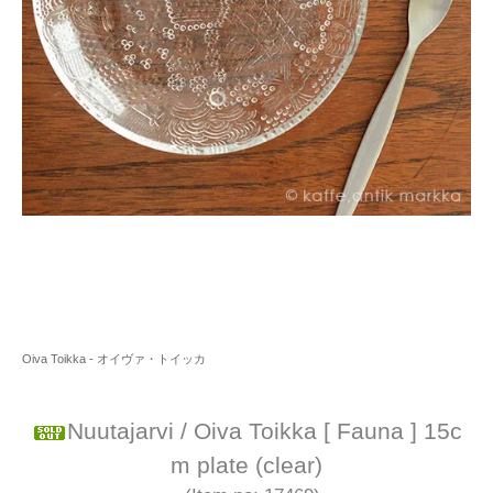
Oiva Toikka - オイヴァ・トイッカ
Nuutajarvi / Oiva Toikka [ Fauna ] 15c
m plate (clear)