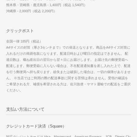
熊本県・宮崎県・鹿児島県 - 1,400円（税込 1,540円）
沖縄県 - 2,000円（税込 2,200円）
クリックポスト
全国一律 185円（税込）
A4サイズの封筒（厚さ3センチまで）での発送となります。商品をA4サイズ封筒に
入れるだけの簡易包装になります。配達日時および曜日の指定はできません。 配
達日数は、概ね差出日の翌日から翌々日にお届けします。 お届け先の郵便受箱へ
配達します。郵便受箱に入らない場合は、不在配達通知書を差し入れた上で、配達
を行う郵便局へ持ち戻ります。紛失または破損した場合は、一切の保障がありませ
ん。 ※当店ではご利用の際の配送事故に関する苦情は承れません。受領の確認を
ご希望される方、補償を希望される方は、佐川急便・ヤマト運輸での配送をご選択
ください。
支払い方法について
クレジットカード決済（Square）
対応クレジットカードは Visa、Mastercard、American Express、JCB、Diners Clu