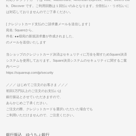
b、Discover です。ご利用回数は１回払いのみとなります。分割払い・リボ払いに
は対応しておりませんのでご了承ください。
[ クレジットカード支払のご請求書メールを送信します ]
宛名: Squareから、
件名: ●●様宛の新規請求書が作成されました、
のメールを送信いたします
当ショップのクレジットカード決済はセキュリティに万全を期すためSquare決済
システムを使用しております。Square決済システムのセキュリティに関するご案
内ページ
https://squareup.com/jp/security
／／／ はじめてご注文のお客さま ／／／
初回1万円以上のご注文のお支払いは
銀行振込とさせていただきますので、
あらかじめご了承ください。
ご注文の際、クレジットカードを選択いただいた場合でも
ご利用いただけませんので、ご注意ください。
銀行振込 ゆうちょ銀行