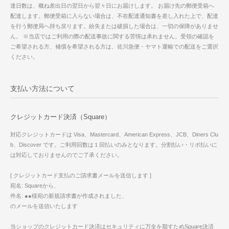
達日数は、概ね差出日の翌日から翌々日にお届けします。 お届け先の郵便受箱へ
配達します。郵便受箱に入らない場合は、不在配達通知書を差し入れた上で、配達
を行う郵便局へ持ち戻ります。紛失または破損した場合は、一切の保障がありませ
ん。 ※当店ではご利用の際の配送事故に関する苦情は承れません。受領の確認を
ご希望される方、補償を希望される方は、佐川急便・ヤマト運輸での配送をご選択
ください。
支払い方法について
クレジットカード決済（Square）
対応クレジットカードは Visa、Mastercard、American Express、JCB、Diners Clu
b、Discover です。ご利用回数は１回払いのみとなります。分割払い・リボ払いに
は対応しておりませんのでご了承ください。
[ クレジットカード支払のご請求書メールを送信します ]
宛名: Squareから、
件名: ●●様宛の新規請求書が作成されました、
のメールを送信いたします
当ショップのクレジットカード決済はセキュリティに万全を期すためSquare決済