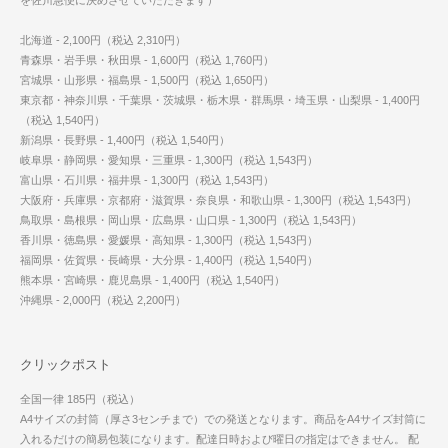
を佐川急便に決めさせていただきます）
北海道 - 2,100円（税込 2,310円）
青森県・岩手県・秋田県 - 1,600円（税込 1,760円）
宮城県・山形県・福島県 - 1,500円（税込 1,650円）
東京都・神奈川県・千葉県・茨城県・栃木県・群馬県・埼玉県・山梨県 - 1,400円
（税込 1,540円）
新潟県・長野県 - 1,400円（税込 1,540円）
岐阜県・静岡県・愛知県・三重県 - 1,300円（税込 1,543円）
富山県・石川県・福井県 - 1,300円（税込 1,543円）
大阪府・兵庫県・京都府・滋賀県・奈良県・和歌山県 - 1,300円（税込 1,543円）
鳥取県・島根県・岡山県・広島県・山口県 - 1,300円（税込 1,543円）
香川県・徳島県・愛媛県・高知県 - 1,300円（税込 1,543円）
福岡県・佐賀県・長崎県・大分県 - 1,400円（税込 1,540円）
熊本県・宮崎県・鹿児島県 - 1,400円（税込 1,540円）
沖縄県 - 2,000円（税込 2,200円）
クリックポスト
全国一律 185円（税込）
A4サイズの封筒（厚さ3センチまで）での発送となります。商品をA4サイズ封筒に
入れるだけの簡易包装になります。配達日時および曜日の指定はできません。 配