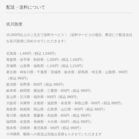
配送・送料について
佐川急便
15,000円以上のご注文で送料サービス！（送料サービスの場合、弊店にて配送会社
を佐川急便に決めさせていただきます）
北海道 - 1,400円（税込 1,540円）
青森県・岩手県・秋田県 - 1,300円（税込 1,430円）
宮城県・山形県・福島県 - 1,100円（税込 1,210円）
東京都・神奈川県・千葉県・茨城県・栃木県・群馬県・埼玉県・山梨県 - 900円
（税込 990円）
新潟県・長野県 - 900円（税込 990円）
岐阜県・静岡県・愛知県・三重県 - 900円（税込 990円）
富山県・石川県・福井県 - 900円（税込 990円）
大阪府・兵庫県・京都府・滋賀県・奈良県・和歌山県 - 800円（税込 880円）
鳥取県・島根県・岡山県・広島県・山口県 - 900円（税込 990円）
香川県・徳島県・愛媛県・高知県 - 900円（税込 990円）
福岡県・佐賀県・長崎県・大分県 - 900円（税込 990円）
熊本県・宮崎県・鹿児島県 - 900円（税込 990円）
※沖縄県、離島への発送は別途お見積もりさせていただきます