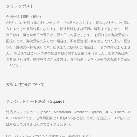
クリックポスト
全国一律 185円（税込）
A4サイズの封筒（厚さ3センチまで）での発送となります。商品をA4サイズ封筒に
入れるだけの簡易包装になります。配達日時および曜日の指定はできません。 配
達日数は、概ね差出日の翌日から翌々日にお届けします。 お届け先の郵便受箱へ
配達します。郵便受箱に入らない場合は、不在配達通知書を差し入れた上で、配達
を行う郵便局へ持ち戻ります。紛失または破損した場合は、一切の保障がありませ
ん。 ※当店ではご利用の際の配送事故に関する苦情は承れません。受領の確認を
ご希望される方、補償を希望される方は、佐川急便・ヤマト運輸での配送をご選択
ください。
支払い方法について
クレジットカード決済（Square）
対応クレジットカードは Visa、Mastercard、American Express、JCB、Diners Clu
b、Discover です。ご利用回数は１回払いのみとなります。分割払い・リボ払いに
は対応しておりませんのでご了承ください。
[ クレジットカード支払のご請求書メールを送信します ]