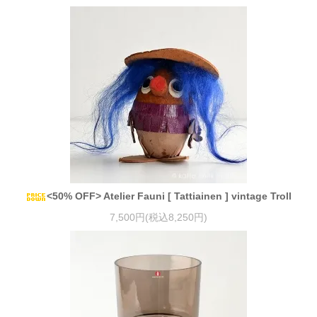
<50% OFF> Atelier Fauni [ Tattiainen ] vintage Troll
7,500円(税込8,250円)