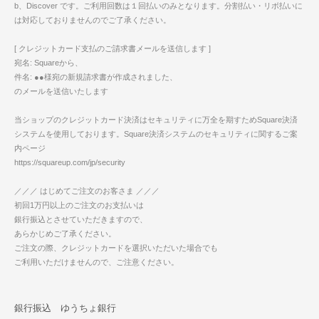
b、Discover です。ご利用回数は１回払いのみとなります。分割払い・リボ払いに
は対応しておりませんのでご了承ください。
[ クレジットカード支払のご請求書メールを送信します ]
宛名: Squareから、
件名: ●●様宛の新規請求書が作成されました、
のメールを送信いたします
当ショップのクレジットカード決済はセキュリティに万全を期すためSquare決済
システムを使用しております。Square決済システムのセキュリティに関するご案
内ページ
https://squareup.com/jp/security
／／／ はじめてご注文のお客さま ／／／
初回1万円以上のご注文のお支払いは
銀行振込とさせていただきますので、
あらかじめご了承ください。
ご注文の際、クレジットカードを選択いただいた場合でも
ご利用いただけませんので、ご注意ください。
銀行振込 ゆうちょ銀行