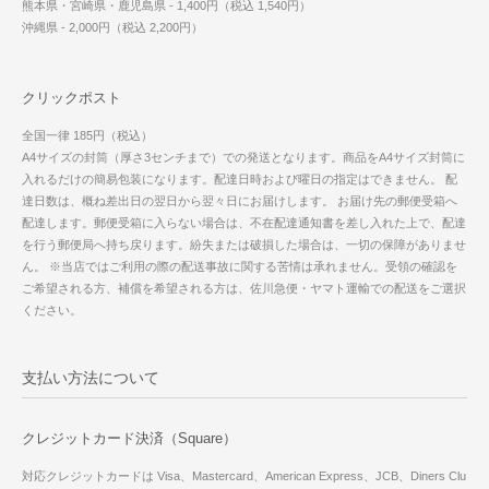
熊本県・宮崎県・鹿児島県 - 1,400円（税込 1,540円）
沖縄県 - 2,000円（税込 2,200円）
クリックポスト
全国一律 185円（税込）
A4サイズの封筒（厚さ3センチまで）での発送となります。商品をA4サイズ封筒に
入れるだけの簡易包装になります。配達日時および曜日の指定はできません。 配
達日数は、概ね差出日の翌日から翌々日にお届けします。 お届け先の郵便受箱へ
配達します。郵便受箱に入らない場合は、不在配達通知書を差し入れた上で、配達
を行う郵便局へ持ち戻ります。紛失または破損した場合は、一切の保障がありませ
ん。 ※当店ではご利用の際の配送事故に関する苦情は承れません。受領の確認を
ご希望される方、補償を希望される方は、佐川急便・ヤマト運輸での配送をご選択
ください。
支払い方法について
クレジットカード決済（Square）
対応クレジットカードは Visa、Mastercard、American Express、JCB、Diners Clu