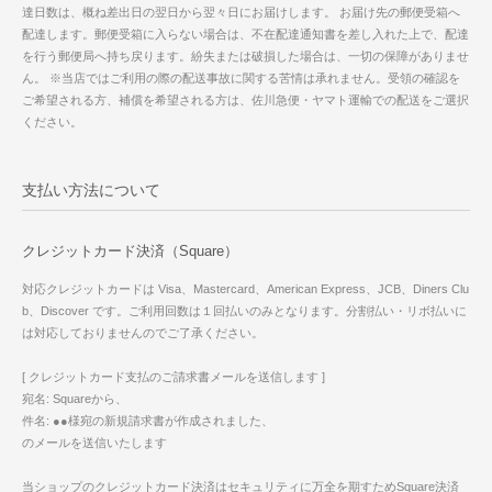
達日数は、概ね差出日の翌日から翌々日にお届けします。 お届け先の郵便受箱へ
配達します。郵便受箱に入らない場合は、不在配達通知書を差し入れた上で、配達
を行う郵便局へ持ち戻ります。紛失または破損した場合は、一切の保障がありませ
ん。 ※当店ではご利用の際の配送事故に関する苦情は承れません。受領の確認を
ご希望される方、補償を希望される方は、佐川急便・ヤマト運輸での配送をご選択
ください。
支払い方法について
クレジットカード決済（Square）
対応クレジットカードは Visa、Mastercard、American Express、JCB、Diners Clu
b、Discover です。ご利用回数は１回払いのみとなります。分割払い・リボ払いに
は対応しておりませんのでご了承ください。
[ クレジットカード支払のご請求書メールを送信します ]
宛名: Squareから、
件名: ●●様宛の新規請求書が作成されました、
のメールを送信いたします
当ショップのクレジットカード決済はセキュリティに万全を期すためSquare決済