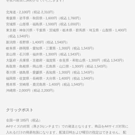
を佐川急便に決めさせていただきます）
北海道 - 2,100円（税込 2,310円）
青森県・岩手県・秋田県 - 1,600円（税込 1,760円）
宮城県・山形県・福島県 - 1,500円（税込 1,650円）
東京都・神奈川県・千葉県・茨城県・栃木県・群馬県・埼玉県・山梨県 - 1,400円
（税込 1,540円）
新潟県・長野県 - 1,400円（税込 1,540円）
岐阜県・静岡県・愛知県・三重県 - 1,300円（税込 1,543円）
富山県・石川県・福井県 - 1,300円（税込 1,543円）
大阪府・兵庫県・京都府・滋賀県・奈良県・和歌山県 - 1,300円（税込 1,543円）
鳥取県・島根県・岡山県・広島県・山口県 - 1,300円（税込 1,543円）
香川県・徳島県・愛媛県・高知県 - 1,300円（税込 1,543円）
福岡県・佐賀県・長崎県・大分県 - 1,400円（税込 1,540円）
熊本県・宮崎県・鹿児島県 - 1,400円（税込 1,540円）
沖縄県 - 2,000円（税込 2,200円）
クリックポスト
全国一律 185円（税込）
A4サイズの封筒（厚さ3センチまで）での発送となります。商品をA4サイズ封筒に
入れるだけの簡易包装になります。配達日時および曜日の指定はできません。 配