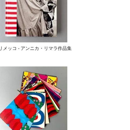
een ] マリメッコ - アンニカ・リマラ作品集