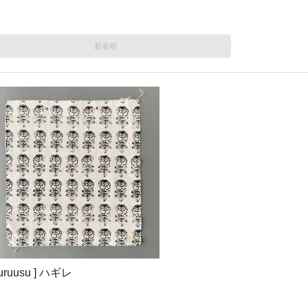
新着順
kkuruusu ] ハギレ