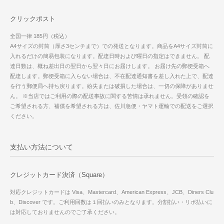
クリックポスト
全国一律 185円（税込）
A4サイズの封筒（厚さ3センチまで）での発送となります。商品をA4サイズ封筒に
入れるだけの簡易包装になります。配達日時および曜日の指定はできません。 配
達日数は、概ね差出日の翌日から翌々日にお届けします。 お届け先の郵便受箱へ
配達します。郵便受箱に入らない場合は、不在配達通知書を差し入れた上で、配達
を行う郵便局へ持ち戻ります。紛失または破損した場合は、一切の保障がありませ
ん。 ※当店ではご利用の際の配送事故に関する苦情は承れません。受領の確認を
ご希望される方、補償を希望される方は、佐川急便・ヤマト運輸での配送をご選択
ください。
支払い方法について
クレジットカード決済（Square）
対応クレジットカードは Visa、Mastercard、American Express、JCB、Diners Clu
b、Discover です。ご利用回数は１回払いのみとなります。分割払い・リボ払いに
は対応しておりませんのでご了承ください。