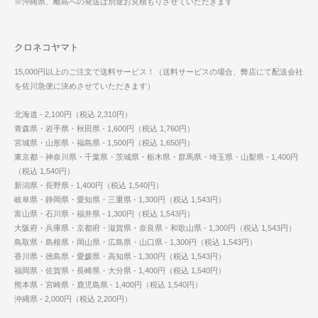
※沖縄県、離島への発送は別途お見積もりさせていただきます
クロネコヤマト
15,000円以上のご注文で送料サービス！（送料サービスの場合、弊店にて配送会社
を佐川急便に決めさせていただきます）
北海道 - 2,100円（税込 2,310円）
青森県・岩手県・秋田県 - 1,600円（税込 1,760円）
宮城県・山形県・福島県 - 1,500円（税込 1,650円）
東京都・神奈川県・千葉県・茨城県・栃木県・群馬県・埼玉県・山梨県 - 1,400円
（税込 1,540円）
新潟県・長野県 - 1,400円（税込 1,540円）
岐阜県・静岡県・愛知県・三重県 - 1,300円（税込 1,543円）
富山県・石川県・福井県 - 1,300円（税込 1,543円）
大阪府・兵庫県・京都府・滋賀県・奈良県・和歌山県 - 1,300円（税込 1,543円）
鳥取県・島根県・岡山県・広島県・山口県 - 1,300円（税込 1,543円）
香川県・徳島県・愛媛県・高知県 - 1,300円（税込 1,543円）
福岡県・佐賀県・長崎県・大分県 - 1,400円（税込 1,540円）
熊本県・宮崎県・鹿児島県 - 1,400円（税込 1,540円）
沖縄県 - 2,000円（税込 2,200円）