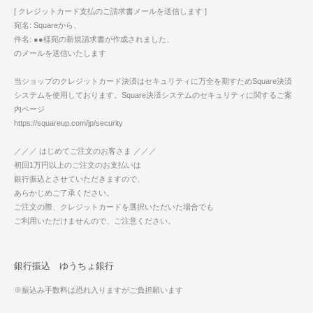
[ クレジットカード支払のご請求書メールを送信します ]
宛名: Squareから、
件名: ●●様宛の新規請求書が作成されました、
のメールを送信いたします
当ショップのクレジットカード決済はセキュリティに万全を期すためSquare決済
システムを使用しております。Square決済システムのセキュリティに関するご案
内ページ
https://squareup.com/jp/security
／／／ はじめてご注文のお客さま ／／／
初回1万円以上のご注文のお支払いは
銀行振込とさせていただきますので、
あらかじめご了承ください。
ご注文の際、クレジットカードを選択いただいた場合でも
ご利用いただけませんので、ご注意ください。
銀行振込 ゆうちょ銀行
※振込み手数料は恐れ入りますがご負担願います