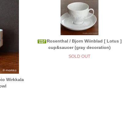
Rosenthal / Bjorn Wiinblad [ Lotus ]
cup&saucer (gray decoration)
SOLD OUT
io Wirkkala
owl