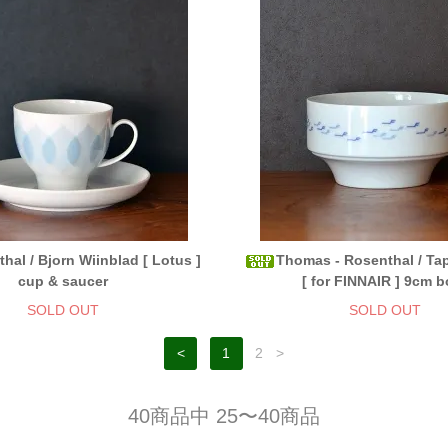
hal / Bjorn Wiinblad [ Lotus ]
Thomas - Rosenthal / Tap
cup & saucer
[ for FINNAIR ] 9cm b
SOLD OUT
SOLD OUT
<
1
2
>
40商品中 25〜40商品