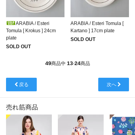
ARABIA / Esteri
ARABIA / Esteri Tomula [
Tomula [ Krokus ] 24cm
Kartano ] 17cm plate
plate
SOLD OUT
SOLD OUT
49
13
24
商品中
-
商品
戻る
次へ
売れ筋商品