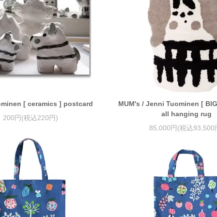
minen [ ceramics ] postcard
MUM's / Jenni Tuominen [ BI
all hanging rug
200円(税込220円)
85,000円(税込93,500