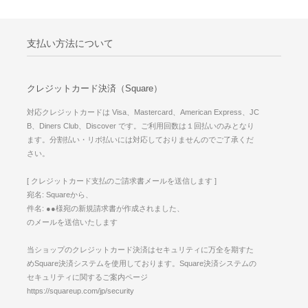
支払い方法について
クレジットカード決済（Square）
対応クレジットカードは Visa、Mastercard、American Express、JC
B、Diners Club、Discover です。ご利用回数は１回払いのみとなり
ます。分割払い・リボ払いには対応しておりませんのでご了承くだ
さい。
[ クレジットカード支払のご請求書メールを送信します ]
宛名: Squareから、
件名: ●●様宛の新規請求書が作成されました、
のメールを送信いたします
当ショップのクレジットカード決済はセキュリティに万全を期すた
めSquare決済システムを使用しております。Square決済システムの
セキュリティに関するご案内ページ
https://squareup.com/jp/security