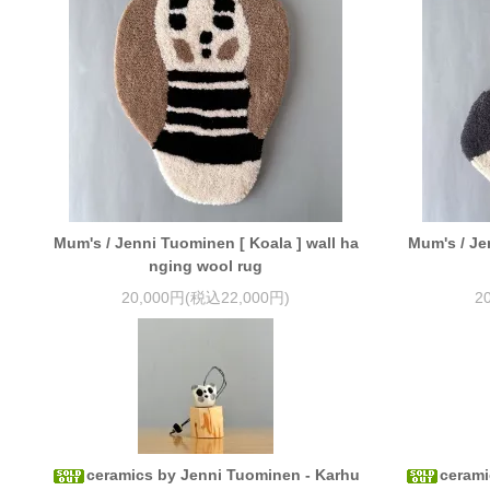
Mum's / Jenni Tuominen [ Koala ] wall ha
Mum's / Je
nging wool rug
20,000円(税込22,000円)
2
ceramics by Jenni Tuominen - Karhu
cerami