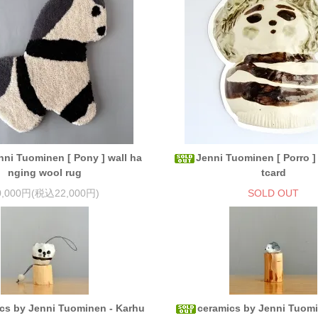
nni Tuominen [ Pony ] wall ha
Jenni Tuominen [ Porro ]
nging wool rug
tcard
0,000円(税込22,000円)
SOLD OUT
cs by Jenni Tuominen - Karhu
ceramics by Jenni Tuomi