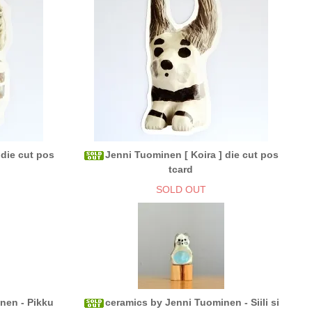
 die cut pos
Jenni Tuominen [ Koira ] die cut pos
tcard
SOLD OUT
nen - Pikku
ceramics by Jenni Tuominen - Siili si