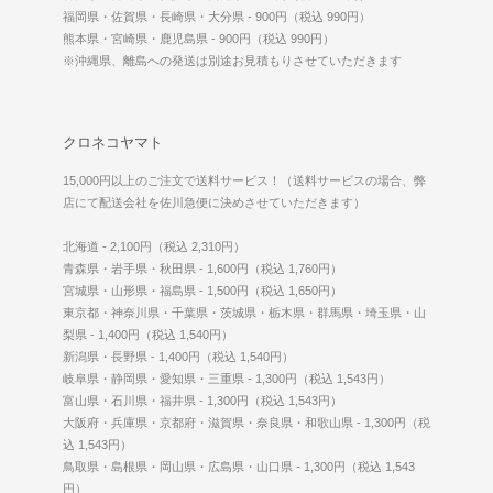
福岡県・佐賀県・長崎県・大分県 - 900円（税込 990円）
熊本県・宮崎県・鹿児島県 - 900円（税込 990円）
※沖縄県、離島への発送は別途お見積もりさせていただきます
クロネコヤマト
15,000円以上のご注文で送料サービス！（送料サービスの場合、弊
店にて配送会社を佐川急便に決めさせていただきます）
北海道 - 2,100円（税込 2,310円）
青森県・岩手県・秋田県 - 1,600円（税込 1,760円）
宮城県・山形県・福島県 - 1,500円（税込 1,650円）
東京都・神奈川県・千葉県・茨城県・栃木県・群馬県・埼玉県・山
梨県 - 1,400円（税込 1,540円）
新潟県・長野県 - 1,400円（税込 1,540円）
岐阜県・静岡県・愛知県・三重県 - 1,300円（税込 1,543円）
富山県・石川県・福井県 - 1,300円（税込 1,543円）
大阪府・兵庫県・京都府・滋賀県・奈良県・和歌山県 - 1,300円（税
込 1,543円）
鳥取県・島根県・岡山県・広島県・山口県 - 1,300円（税込 1,543
円）