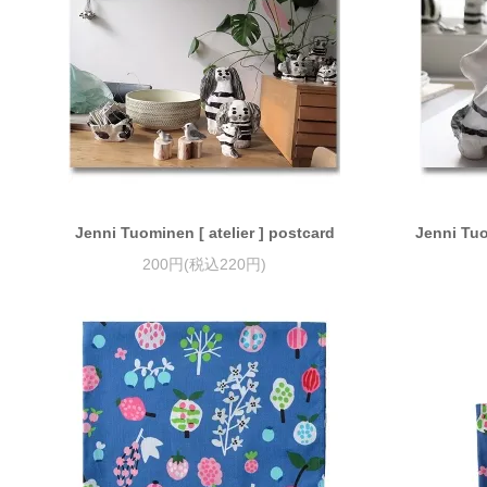
Jenni Tuominen [ atelier ] postcard
Jenni Tuo
200円(税込220円)