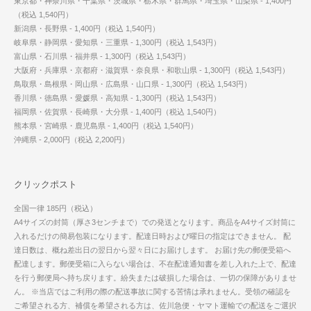
東京都・神奈川県・千葉県・茨城県・栃木県・群馬県・埼玉県・山梨県 - 1,400円
（税込 1,540円）
新潟県・長野県 - 1,400円（税込 1,540円）
岐阜県・静岡県・愛知県・三重県 - 1,300円（税込 1,543円）
富山県・石川県・福井県 - 1,300円（税込 1,543円）
大阪府・兵庫県・京都府・滋賀県・奈良県・和歌山県 - 1,300円（税込 1,543円）
鳥取県・島根県・岡山県・広島県・山口県 - 1,300円（税込 1,543円）
香川県・徳島県・愛媛県・高知県 - 1,300円（税込 1,543円）
福岡県・佐賀県・長崎県・大分県 - 1,400円（税込 1,540円）
熊本県・宮崎県・鹿児島県 - 1,400円（税込 1,540円）
沖縄県 - 2,000円（税込 2,200円）
クリックポスト
全国一律 185円（税込）
A4サイズの封筒（厚さ3センチまで）での発送となります。商品をA4サイズ封筒に
入れるだけの簡易包装になります。配達日時および曜日の指定はできません。 配
達日数は、概ね差出日の翌日から翌々日にお届けします。 お届け先の郵便受箱へ
配達します。郵便受箱に入らない場合は、不在配達通知書を差し入れた上で、配達
を行う郵便局へ持ち戻ります。紛失または破損した場合は、一切の保障がありませ
ん。 ※当店ではご利用の際の配送事故に関する苦情は承れません。受領の確認を
ご希望される方、補償を希望される方は、佐川急便・ヤマト運輸での配送をご選択