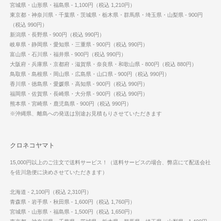
宮城県・山形県・福島県 - 1,100円（税込 1,210円）
東京都・神奈川県・千葉県・茨城県・栃木県・群馬県・埼玉県・山梨県 - 900円
（税込 990円）
新潟県・長野県 - 900円（税込 990円）
岐阜県・静岡県・愛知県・三重県 - 900円（税込 990円）
富山県・石川県・福井県 - 900円（税込 990円）
大阪府・兵庫県・京都府・滋賀県・奈良県・和歌山県 - 800円（税込 880円）
鳥取県・島根県・岡山県・広島県・山口県 - 900円（税込 990円）
香川県・徳島県・愛媛県・高知県 - 900円（税込 990円）
福岡県・佐賀県・長崎県・大分県 - 900円（税込 990円）
熊本県・宮崎県・鹿児島県 - 900円（税込 990円）
※沖縄県、離島への発送は別途お見積もりさせていただきます
クロネコヤマト
15,000円以上のご注文で送料サービス！（送料サービスの場合、弊店にて配送会社
を佐川急便に決めさせていただきます）
北海道 - 2,100円（税込 2,310円）
青森県・岩手県・秋田県 - 1,600円（税込 1,760円）
宮城県・山形県・福島県 - 1,500円（税込 1,650円）