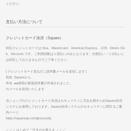
ください。
支払い方法について
クレジットカード決済（Square）
対応クレジットカードは Visa、Mastercard、American Express、JCB、Diners Clu
b、Discover です。ご利用回数は１回払いのみとなります。分割払い・リボ払いに
は対応しておりませんのでご了承ください。
[ クレジットカード支払のご請求書メールを送信します ]
宛名: Squareから、
件名: ●●様宛の新規請求書が作成されました、
のメールを送信いたします
当ショップのクレジットカード決済はセキュリティに万全を期すためSquare決済
システムを使用しております。Square決済システムのセキュリティに関するご案
内ページ
https://squareup.com/jp/security
／／／ はじめてご注文のお客さま ／／／