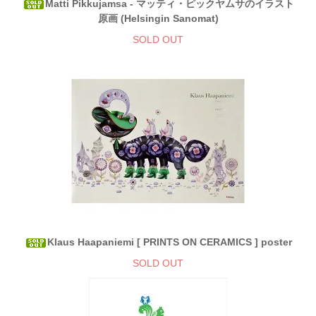
Matti Pikkujamsa - マッティ・ピックヤムサのイラスト
原画 (Helsingin Sanomat)
SOLD OUT
Klaus Haapaniemi [ PRINTS ON CERAMICS ] poster
SOLD OUT